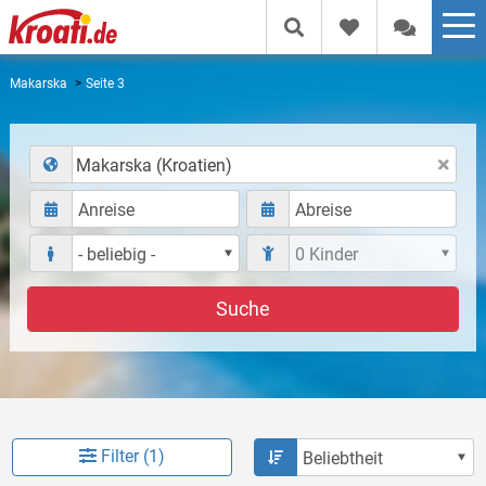
Makarska
Seite 3
Makarska (Kroatien)
Suche
Filter (1)