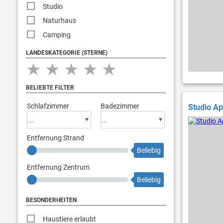
Studio
Naturhaus
Camping
LANDESKATEGORIE (STERNE)
★
★
★
★
★
BELIEBTE FILTER
Schlafzimmer
Badezimmer
Studio A
Entfernung Strand
Beliebig
Entfernung Zentrum
Beliebig
BESONDERHEITEN
Haustiere erlaubt