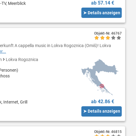
ab 57.14 €
-TV, Meerblick
➤ Details anzeigen
Objekt-Nr.
46767
erkunft A cappella music in Lokva Rogoznica (Omiš)! Lokva
r...
en
Lokva Rogoznica
Personen)
choss
ab 42.86 €
 Internet, Grill
➤ Details anzeigen
Objekt-Nr.
46815