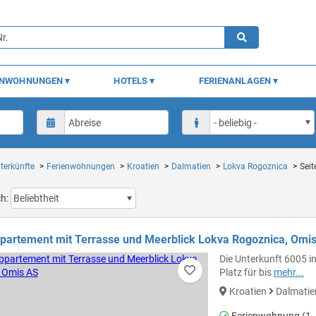
ENWOHNUNGEN
HOTELS
FERIENANLAGEN
terkünfte
Ferienwohnungen
Kroatien
Dalmatien
Lokva Rogoznica
Seit
ch:
partement mit Terrasse und Meerblick Lokva Rogoznica, Omi
Die Unterkunft 6005 in
Platz für bis
mehr...
Kroatien
Dalmati
Ferienwohnung (1 -