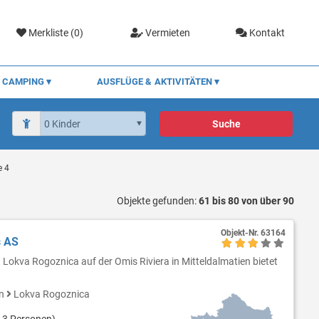
Merkliste (
0
)
Vermieten
Kontakt
CAMPING
AUSFLÜGE & AKTIVITÄTEN
Suche
e 4
Objekte gefunden:
61 bis 80 von über 90
Objekt-Nr.
63164
s AS
 Lokva Rogoznica auf der Omis Riviera in Mitteldalmatien bietet
en
Lokva Rogoznica
 3 Personen)