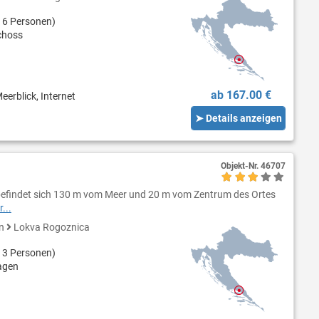
 6 Personen)
choss
ab 167.00 €
eerblick, Internet
➤ Details anzeigen
Objekt-Nr.
46707
 befindet sich 130 m vom Meer und 20 m vom Zentrum des Ortes
...
en
Lokva Rogoznica
 3 Personen)
agen