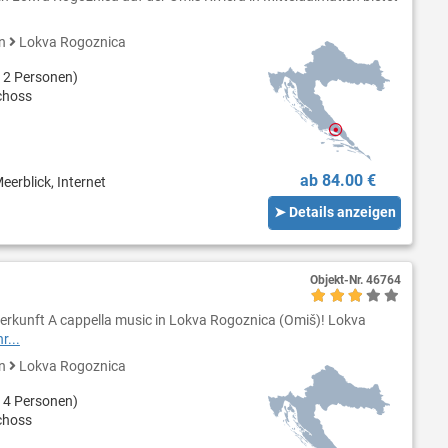
en
Lokva Rogoznica
 2 Personen)
choss
ab 84.00 €
eerblick, Internet
➤ Details anzeigen
Objekt-Nr.
46764
erkunft A cappella music in Lokva Rogoznica (Omiš)! Lokva
r...
en
Lokva Rogoznica
 4 Personen)
choss