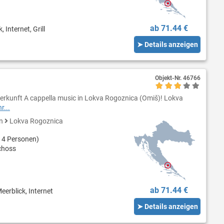
ab 71.44 €
 Internet, Grill
➤ Details anzeigen
Objekt-Nr.
46766
erkunft A cappella music in Lokva Rogoznica (Omiš)! Lokva
r...
en
Lokva Rogoznica
 4 Personen)
choss
ab 71.44 €
eerblick, Internet
➤ Details anzeigen