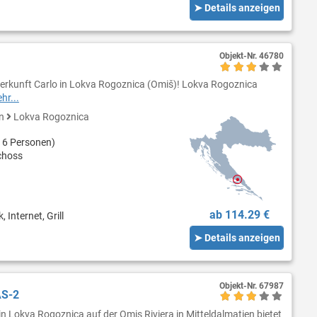
➤ Details anzeigen
Objekt-Nr.
46780
erkunft Carlo in Lokva Rogoznica (Omiš)! Lokva Rogoznica
hr...
en
Lokva Rogoznica
 6 Personen)
choss
ab 114.29 €
 Internet, Grill
➤ Details anzeigen
Objekt-Nr.
67987
AS-2
n Lokva Rogoznica auf der Omis Riviera in Mitteldalmatien bietet