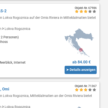
Objekt-Nr.
67986
AS-2
n Lokva Rogoznica auf der Omis Riviera in Mitteldalmatien bietet
en
Lokva Rogoznica
 2 Personen)
choss
ab 84.00 €
eerblick, Internet
➤ Details anzeigen
Objekt-Nr.
71367
, Omi
in Lokva Rogoznica, Mitteldalmatien an der Omis Riviera bietet
en
Lokva Rogoznica