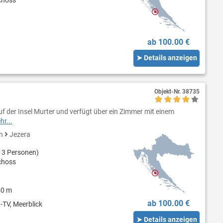
choss
ab 100.00 €
➤ Details anzeigen
Objekt-Nr.
38735
uf der Insel Murter und verfügt über ein Zimmer mit einem
hr...
en
Jezera
 3 Personen)
choss
50 m
ab 100.00 €
-TV, Meerblick
➤ Details anzeigen