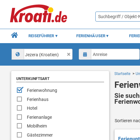
REISEFÜHRER
FERIENHÄUSER
FERI
Jezera (Kroatien)
Startseite
Un
UNTERKUNFTSART
Ferie
Ferienwohnung
Sie such
Ferienhaus
Ferienw
Hotel
Ferienanlage
Sortieren na
Mobilheim
Gästezimmer
Ferienunt