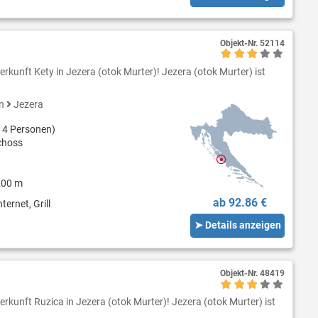
Objekt-Nr.
52114
rkunft Kety in Jezera (otok Murter)! Jezera (otok Murter) ist
en
Jezera
 4 Personen)
choss
200 m
ab 92.86 €
ternet, Grill
➤ Details anzeigen
Objekt-Nr.
48419
rkunft Ruzica in Jezera (otok Murter)! Jezera (otok Murter) ist