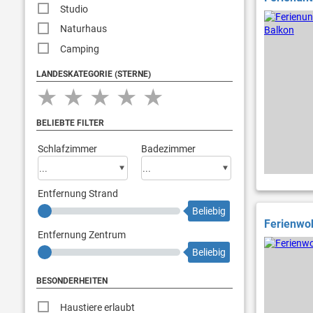
Studio
Naturhaus
Camping
LANDESKATEGORIE (STERNE)
★
★
★
★
★
BELIEBTE FILTER
Schlafzimmer
Badezimmer
Entfernung Strand
Beliebig
Ferienwoh
Entfernung Zentrum
Beliebig
BESONDERHEITEN
Haustiere erlaubt