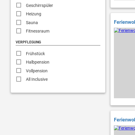
Geschirrspüler
Heizung
Ferienwoh
Sauna
Fitnessraum
VERPFLEGUNG
Frühstück
Halbpension
Vollpension
All Inclusive
Ferienwoh