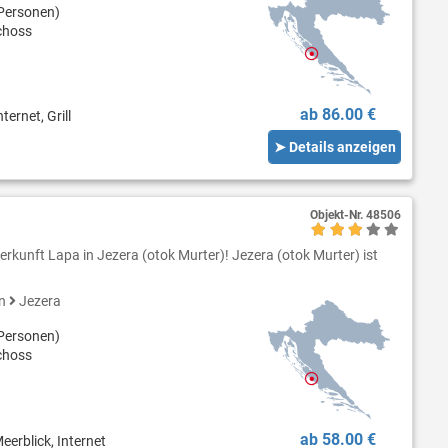
Personen)
choss
ab 86.00 €
ternet, Grill
➤ Details anzeigen
Objekt-Nr.
48506
rkunft Lapa in Jezera (otok Murter)! Jezera (otok Murter) ist
en
Jezera
Personen)
choss
ab 58.00 €
eerblick, Internet