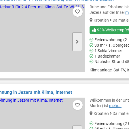
Ruhe und Erholung bie
Jezera auf der Insel
me
Kroatien
Dalmati
93% Weiterempfe
Ferienwohnung (2 -
30 m² / 1. Oberges
1 Schlafzimmer
1 Badezimmer
Nächster Strand 4
Klimaanlage, Sat-TV, In
nung in Jezera mit Klima, Internet
Willkommen in der Unt
Murter) ist
mehr...
Kroatien
Dalmati
Ferienwohnung (2 