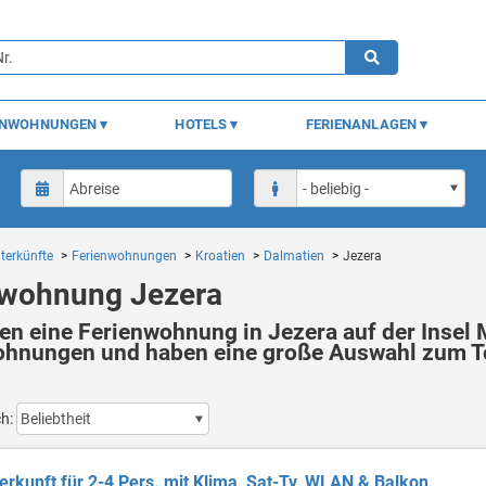
ENWOHNUNGEN
HOTELS
FERIENANLAGEN
terkünfte
Ferienwohnungen
Kroatien
Dalmatien
Jezera
nwohnung Jezera
en eine Ferienwohnung in Jezera auf der Insel M
ohnungen und haben eine große Auswahl zum To
ch:
erkunft für 2-4 Pers. mit Klima, Sat-Tv, WLAN & Balkon