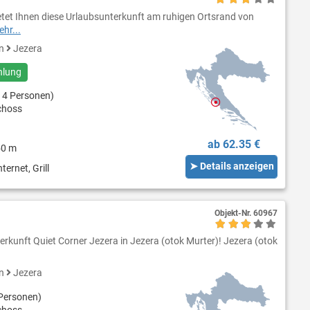
tet Ihnen diese Urlaubsunterkunft am ruhigen Ortsrand von
hr...
en
Jezera
hlung
 4 Personen)
choss
ab 62.35 €
50 m
➤ Details anzeigen
ternet, Grill
Objekt-Nr.
60967
erkunft Quiet Corner Jezera in Jezera (otok Murter)! Jezera (otok
en
Jezera
Personen)