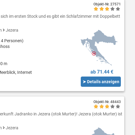
Objekt-Nr.
27571
sich im ersten Stock und es gibt ein Schlafzimmer mit Doppelbett
en
Jezera
 4 Personen)
choss
00 m
ab 71.44 €
eerblick, Internet
➤ Details anzeigen
Objekt-Nr.
48443
erkunft Jadranko in Jezera (otok Murter)! Jezera (otok Murter) ist
en
Jezera