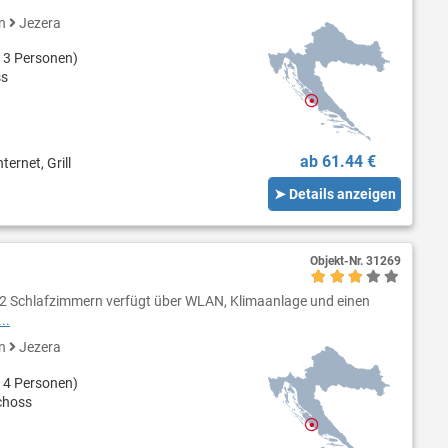
en
Jezera
 3 Personen)
ss
ab 61.44 €
ternet, Grill
➤ Details anzeigen
Objekt-Nr.
31269
 2 Schlafzimmern verfügt über WLAN, Klimaanlage und einen
..
en
Jezera
 4 Personen)
choss