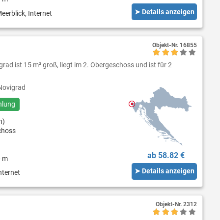
➤ Details anzeigen
eerblick, Internet
Objekt-Nr.
16855
rad ist 15 m² groß, liegt im 2. Obergeschoss und ist für 2
ovigrad
hlung
n)
choss
ab 58.82 €
0 m
➤ Details anzeigen
nternet
Objekt-Nr.
2312