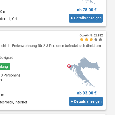
ab 78.00 €
50 m
➤ Details anzeigen
ternet, Grill
Objekt-Nr.
22182
richtete Ferienwohnung für 2-3 Personen befindet sich direkt am
ovigrad
hlung
 3 Personen)
ss
ab 93.00 €
5 m
➤ Details anzeigen
eerblick, Internet