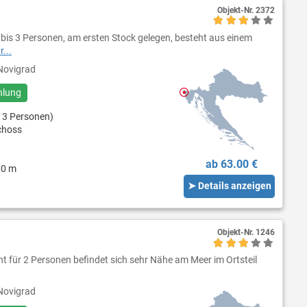
Objekt-Nr.
2372
 bis 3 Personen, am ersten Stock gelegen, besteht aus einem
...
ovigrad
hlung
 3 Personen)
choss
ab 63.00 €
00 m
➤ Details anzeigen
Objekt-Nr.
1246
t für 2 Personen befindet sich sehr Nähe am Meer im Ortsteil
ovigrad