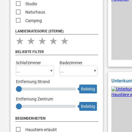
Studio
Naturhaus
Camping
LANDESKATEGORIE (STERNE)
★
★
★
★
★
BELIEBTE FILTER
Schlafzimmer
Badezimmer
Unterkunf
Entfernung Strand
Beliebig
Entfernung Zentrum
Beliebig
BESONDERHEITEN
Haustiere erlaubt