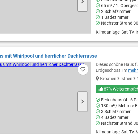
65 m² / 1. Oberges
2 Schlafzimmer
1 Badezimmer
Nächster Strand 3
Klimaanlage, Sat-TV, I
s mit Whirlpool und herrlicher Dachterrasse
Dieses schöne Haus fü
Erdgeschoss: Im
mehr.
Kroatien
Istrien
N
87% Weiterempfe
Ferienhaus (4 - 6 P
130 m² / Mehrere E
3 Schlafzimmer
4 Badezimmer
Nächster Strand 8
Klimaanlage, Sat-TV, M