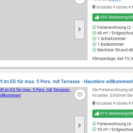
Kroatien
Istrien
N
95% Weiterempfe
Ferienwohnung (2 -
40 m² / Erdgescho
1 Schlafzimmer
1 Badezimmer
Nächster Strand 4
Klimaanlage, Sat-TV, I
t im EG für max. 5 Pers. mit Terrasse - Haustiere willkommen
Die Ferienwohnung ist
Kroatien. Erfahren Si
Kroatien
Istrien
N
91% Weiterempfe
Ferienwohnung (4 -
55 m² / Erdgescho