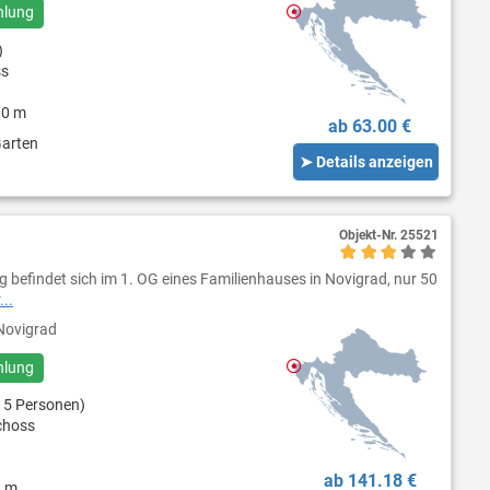
hlung
)
ss
00 m
ab 63.00 €
Garten
➤ Details anzeigen
Objekt-Nr.
25521
befindet sich im 1. OG eines Familienhauses in Novigrad, nur 50
..
ovigrad
hlung
 5 Personen)
choss
ab 141.18 €
0 m