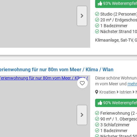
93% Weiterempfe
Studio (2 Personen
20 m² / Erdgescho
1 Badezimmer
Nächster Strand 1
Klimaanlage, Sat-TV, 
erienwohnung für nur 80m vom Meer / Klima / Wlan
Diese schöne Wohnung 
m vom Meer und
mehr.
Kroatien
Istrien
N
90% Weiterempfe
Ferienwohnung (2 -
90 m² / 1. Oberges
3 Schlafzimmer
1 Badezimmer
Nächster Strand 5