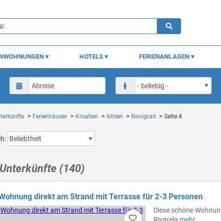
ENWOHNUNGEN
HOTELS
FERIENANLAGEN
terkünfte
Ferienhäuser
Kroatien
Istrien
Novigrad
Seite 4
ch:
Unterkünfte (140)
Wohnung direkt am Strand mit Terrasse für 2-3 Personen
Diese schöne Wohnung 
Rivarela
mehr...