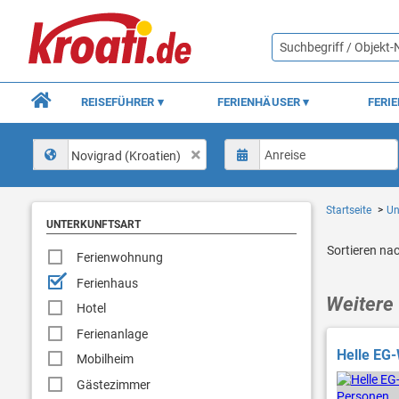
REISEFÜHRER
FERIENHÄUSER
FERI
Novigrad (Kroatien)
Startseite
Un
UNTERKUNFTSART
Sortieren na
Ferienwohnung
Ferienhaus
Weitere 
Hotel
Ferienanlage
Helle EG-
Mobilheim
Gästezimmer