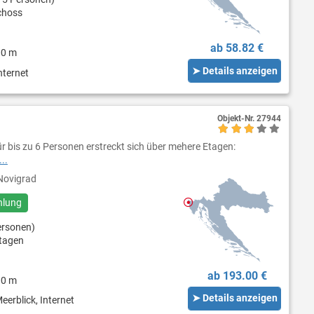
choss
ab 58.82 €
00 m
➤ Details anzeigen
nternet
Objekt-Nr.
27944
r bis zu 6 Personen erstreckt sich über mehere Etagen:
..
ovigrad
hlung
ersonen)
tagen
ab 193.00 €
00 m
➤ Details anzeigen
eerblick, Internet