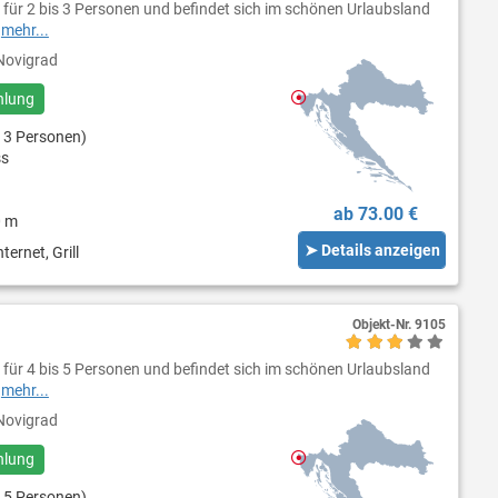
 für 2 bis 3 Personen und befindet sich im schönen Urlaubsland
e
mehr...
ovigrad
hlung
 3 Personen)
ss
ab 73.00 €
0 m
➤ Details anzeigen
ternet, Grill
Objekt-Nr.
9105
 für 4 bis 5 Personen und befindet sich im schönen Urlaubsland
e
mehr...
ovigrad
hlung
 5 Personen)