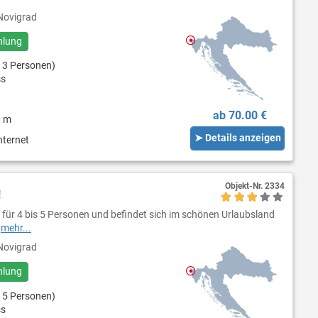
ovigrad
hlung
 3 Personen)
ss
ab 70.00 €
0 m
➤ Details anzeigen
nternet
Objekt-Nr.
2334
!
 für 4 bis 5 Personen und befindet sich im schönen Urlaubsland
e
mehr...
ovigrad
hlung
 5 Personen)
ss