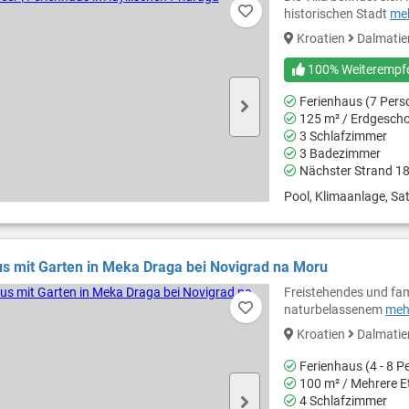
historischen Stadt
meh
Kroatien
Dalmati
100% Weiterempf
Ferienhaus (7 Pers
125 m² / Erdgesch
3 Schlafzimmer
3 Badezimmer
Nächster Strand 1
Pool, Klimaanlage, Sat
s mit Garten in Meka Draga bei Novigrad na Moru
Freistehendes und fam
naturbelassenem
mehr
Kroatien
Dalmati
Ferienhaus (4 - 8 P
100 m² / Mehrere E
4 Schlafzimmer