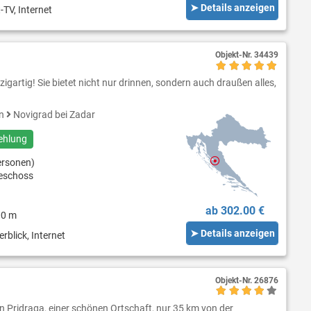
➤ Details anzeigen
-TV, Internet
Objekt-Nr.
34439
einzigartig! Sie bietet nicht nur drinnen, sondern auch draußen alles,
en
Novigrad bei Zadar
ehlung
ersonen)
geschoss
ab 302.00 €
00 m
➤ Details anzeigen
rblick, Internet
Objekt-Nr.
26876
h in Pridraga, einer schönen Ortschaft, nur 35 km von der