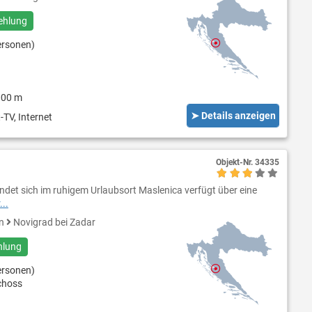
ehlung
ersonen)
000 m
➤ Details anzeigen
-TV, Internet
Objekt-Nr.
34335
indet sich im ruhigem Urlaubsort Maslenica verfügt über eine
..
en
Novigrad bei Zadar
hlung
ersonen)
choss