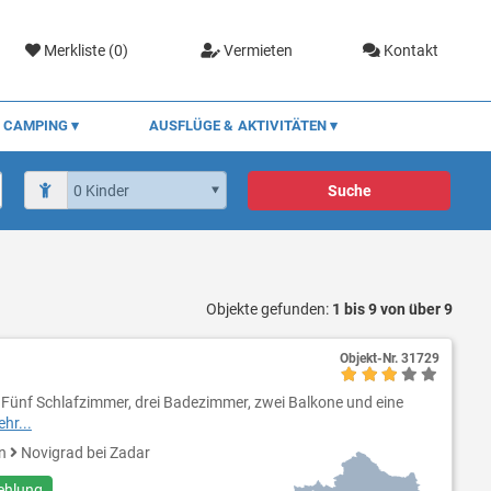
Merkliste (
0
)
Vermieten
Kontakt
CAMPING
AUSFLÜGE & AKTIVITÄTEN
Suche
Objekte gefunden:
1 bis 9 von über 9
Objekt-Nr.
31729
t Fünf Schlafzimmer, drei Badezimmer, zwei Balkone und eine
hr...
en
Novigrad bei Zadar
ehlung