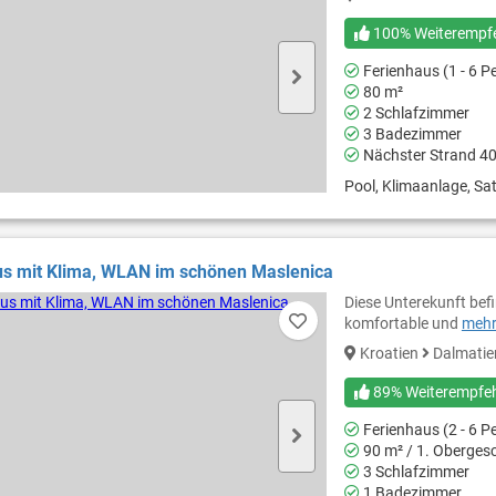
100% Weiterempf
Ferienhaus (1 - 6 P
80 m²
2 Schlafzimmer
3 Badezimmer
Nächster Strand 4
Pool, Klimaanlage, Sat
us mit Klima, WLAN im schönen Maslenica
Diese Unterekunft bef
komfortable und
mehr.
Kroatien
Dalmati
89% Weiterempfe
Ferienhaus (2 - 6 P
90 m² / 1. Oberges
3 Schlafzimmer
1 Badezimmer