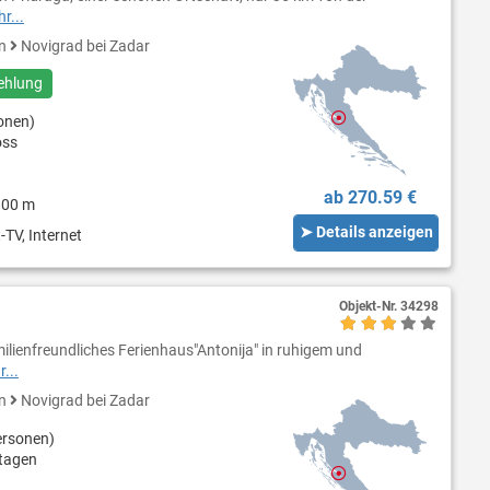
r...
en
Novigrad bei Zadar
ehlung
onen)
oss
ab 270.59 €
800 m
➤ Details anzeigen
-TV, Internet
Objekt-Nr.
34298
ilienfreundliches Ferienhaus"Antonija" in ruhigem und
...
en
Novigrad bei Zadar
ersonen)
tagen