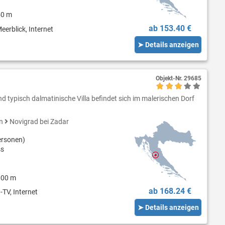
50 m
ab 153.40 €
eerblick, Internet
➤ Details anzeigen
Objekt-Nr.
29685
nd typisch dalmatinische Villa befindet sich im malerischen Dorf
en
Novigrad bei Zadar
ersonen)
ss
000 m
ab 168.24 €
-TV, Internet
➤ Details anzeigen