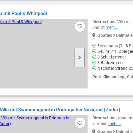
la mit Pool & Whirlpool
Diese schöne Villa mit
und ist
mehr...
Kroatien
Dalmati
Ferienhaus (7 - 8 P
545 m² / 1. Oberge
3 Schlafzimmer
3 Badezimmer
Nächster Strand 2
Pool, Klimaanlage, Sat
illa mit Swimmingpool in Pridraga bei Novigrad (Zadar)
Diese schöne, moderne
in einem
mehr...
Kroatien
Dalmati