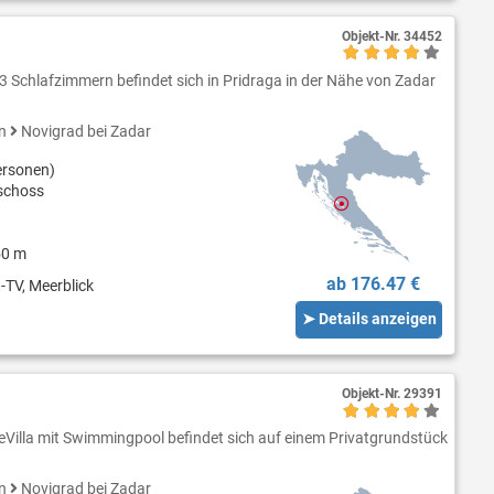
Objekt-Nr.
34452
 3 Schlafzimmern befindet sich in Pridraga in der Nähe von Zadar
en
Novigrad bei Zadar
ersonen)
schoss
50 m
ab 176.47 €
-TV, Meerblick
➤ Details anzeigen
Objekt-Nr.
29391
Villa mit Swimmingpool befindet sich auf einem Privatgrundstück
en
Novigrad bei Zadar