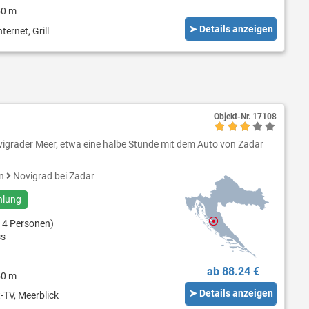
50 m
➤ Details anzeigen
ternet, Grill
Objekt-Nr.
17108
igrader Meer, etwa eine halbe Stunde mit dem Auto von Zadar
en
Novigrad bei Zadar
hlung
 4 Personen)
ss
ab 88.24 €
50 m
➤ Details anzeigen
-TV, Meerblick