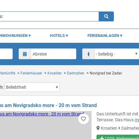
ENWOHNUNGEN
HOTELS
FERIENANLAGEN
terkünfte
Ferienhäuser
Kroatien
Dalmatien
Novigrad bei Zadar
ch:
us am Novigradsko more - 20 m vom Strand
Das Unterkunft ist mi
Terrasse. Das Haus
me
Kroatien
Dalmati
100% Weiterempf