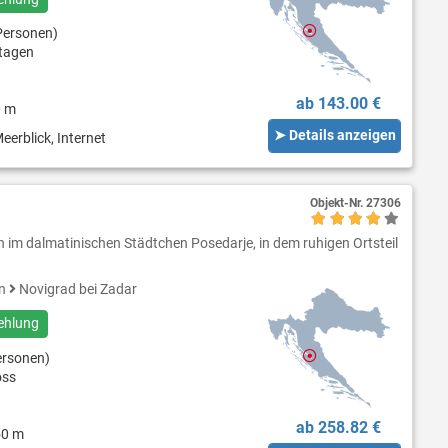
Personen)
tagen
ab 143.00 €
0 m
➤ Details anzeigen
eerblick, Internet
Objekt-Nr.
27306
h im dalmatinischen Städtchen Posedarje, in dem ruhigen Ortsteil
en
Novigrad bei Zadar
ehlung
ersonen)
oss
ab 258.82 €
50 m