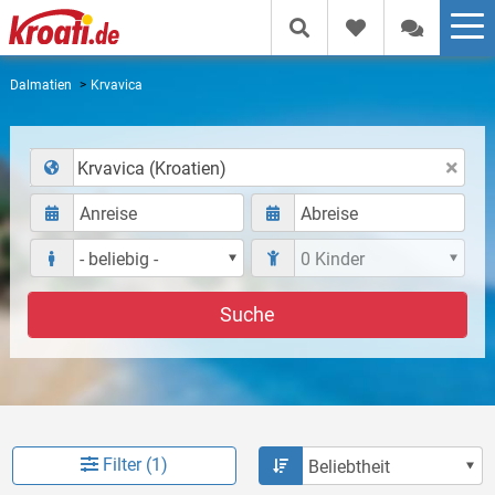
Dalmatien
Krvavica
Krvavica (Kroatien)
Suche
Filter (1)