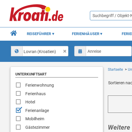
REISEFÜHRER
FERIENHÄUSER
FERI
Lovran (Kroatien)
Startseite
Un
UNTERKUNFTSART
Sortieren na
Ferienwohnung
Ferienhaus
Hotel
Ferienanlage
Mobilheim
Weitere 
Gästezimmer