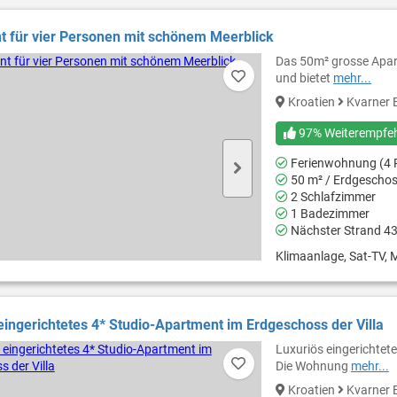
 für vier Personen mit schönem Meerblick
Das 50m² grosse Apar
und bietet
mehr...
Kroatien
Kvarner 
97% Weiterempfe
Ferienwohnung (4 
50 m² / Erdgescho
2 Schlafzimmer
1 Badezimmer
Nächster Strand 4
Klimaanlage, Sat-TV, M
eingerichtetes 4* Studio-Apartment im Erdgeschoss der Villa
Luxuriös eingerichtet
Die Wohnung
mehr...
Kroatien
Kvarner 