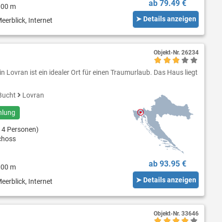
ab 79.49 €
000 m
➤ Details anzeigen
eerblick, Internet
Objekt-Nr.
26234
 Lovran ist ein idealer Ort für einen Traumurlaub. Das Haus liegt
Bucht
Lovran
hlung
 4 Personen)
choss
ab 93.95 €
000 m
➤ Details anzeigen
eerblick, Internet
Objekt-Nr.
33646