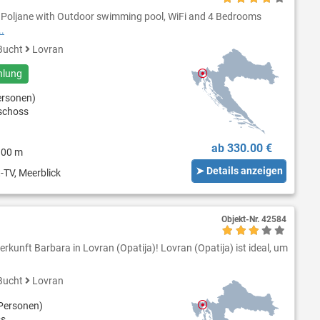
 Poljane with Outdoor swimming pool, WiFi and 4 Bedrooms
.
Bucht
Lovran
hlung
ersonen)
schoss
ab 330.00 €
900 m
➤ Details anzeigen
-TV, Meerblick
Objekt-Nr.
42584
rkunft Barbara in Lovran (Opatija)! Lovran (Opatija) ist ideal, um
Bucht
Lovran
Personen)
ss