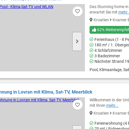
Das Stunning home in
erwartet Sie mit
mehr..
Kroatien
Kvarner 
62% Weiterempfe
Ferienhaus (1 - 8 P
180 m² / 1. Oberge
4 Schlafzimmer
3 Badezimmer
Nächster Strand 1
Pool, Klimaanlage, Sat
nung in Lovran mit Klima, Sat-TV, Meerblick
Willkommen in der Unte
mit Ihren
mehr...
Kroatien
Kvarner 
Ferienwohnung (4 
70 m² / Erdgescho