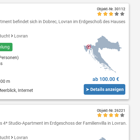
Objekt-Nr.
30112
tment befindet sich in Dobrec, Lovran im Erdgeschoß des Hauses
Bucht
Lovran
hlung
Personen)
ss
ab 100.00 €
300 m
➤ Details anzeigen
eerblick, Internet
Objekt-Nr.
26221
es 4* Studio-Apartment im Erdgeschoss der Familienvilla in Lovran.
Bucht
Lovran