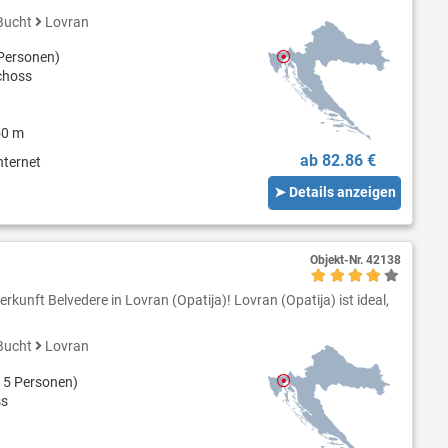
Bucht
Lovran
Personen)
choss
50 m
ab 82.86 €
nternet
➤ Details anzeigen
Objekt-Nr.
42138
rkunft Belvedere in Lovran (Opatija)! Lovran (Opatija) ist ideal,
Bucht
Lovran
 5 Personen)
ss