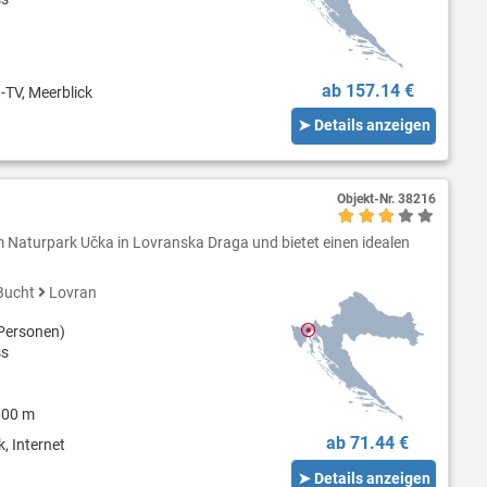
ab 157.14 €
-TV, Meerblick
➤ Details anzeigen
Objekt-Nr.
38216
m Naturpark Učka in Lovranska Draga und bietet einen idealen
Bucht
Lovran
Personen)
ss
000 m
ab 71.44 €
, Internet
➤ Details anzeigen