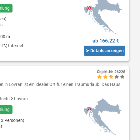
hlung
nen)
ss
000 m
ab 166.22 €
-TV, Internet
➤ Details anzeigen
Objekt-Nr.
26228
 in Lovran ist ein idealer Ort für einen Traumurlaub. Das Haus
Bucht
Lovran
hlung
 3 Personen)
ss