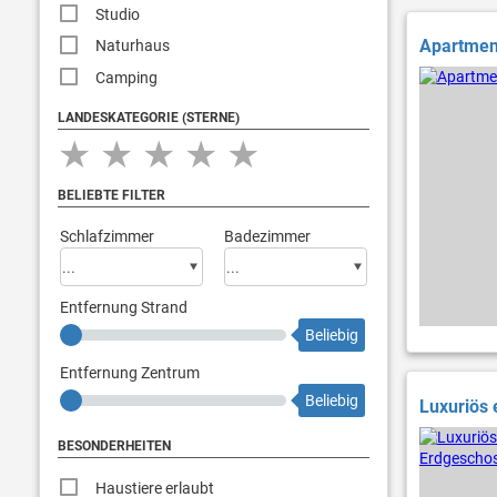
Studio
Apartment
Naturhaus
Camping
LANDESKATEGORIE (STERNE)
★
★
★
★
★
BELIEBTE FILTER
Schlafzimmer
Badezimmer
Entfernung Strand
Beliebig
Entfernung Zentrum
Beliebig
Luxuriös 
BESONDERHEITEN
Haustiere erlaubt