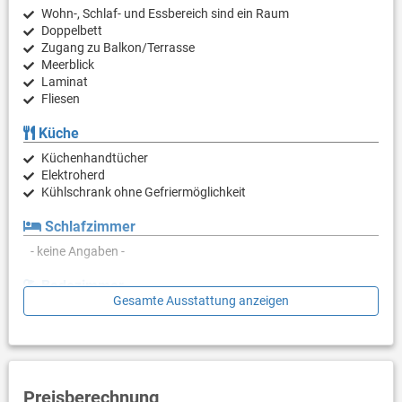
Wohn-, Schlaf- und Essbereich sind ein Raum
Doppelbett
Zugang zu Balkon/Terrasse
Meerblick
Laminat
Fliesen
Küche
Küchenhandtücher
Elektroherd
Kühlschrank ohne Gefriermöglichkeit
Schlafzimmer
- keine Angaben -
Badezimmer
Gesamte Ausstattung anzeigen
Bad mit WC, Dusche
Balkon & Terrasse
eigener Balkon
Balkongröße: 10 m²
Preisberechnung