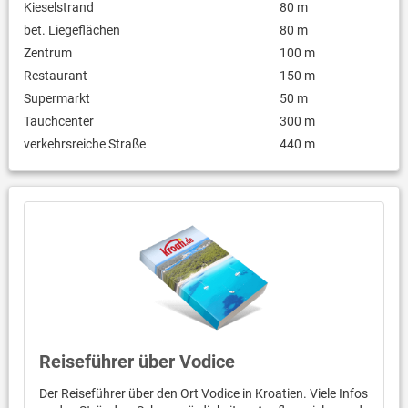
Kieselstrand
80 m
bet. Liegeflächen
80 m
Zentrum
100 m
Restaurant
150 m
Supermarkt
50 m
Tauchcenter
300 m
verkehrsreiche Straße
440 m
Reiseführer über Vodice
Der Reiseführer über den Ort Vodice in Kroatien. Viele Infos