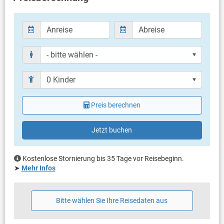
überdacht
Terrassengröße: 20 m²
Weitere Informationen
Grillen nicht erlaubt
Privater Parkplatz auf dem Grundstück
Haustier nicht erlaubt
Klimaanlage im Preis inklusive
Bettwäsche vorhanden
Handtücher vorhanden
Internet per WLAN
Preis berechnen
Jetzt buchen
Kostenlose Stornierung bis 35 Tage vor Reisebeginn.
➤
Mehr Infos
Bitte wählen Sie Ihre Reisedaten aus