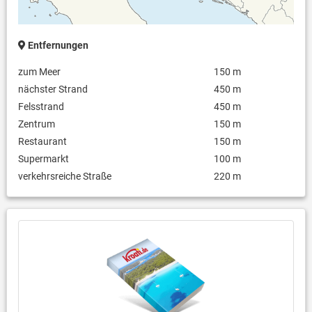
Entfernungen
zum Meer
150 m
nächster Strand
450 m
Felsstrand
450 m
Zentrum
150 m
Restaurant
150 m
Supermarkt
100 m
verkehrsreiche Straße
220 m