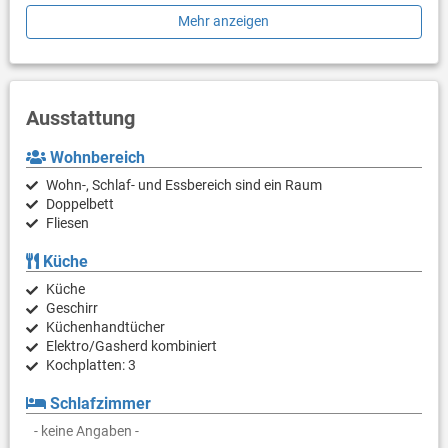
können Sie auf einen privaten Parkplatz beim Haus parken.
Mehr anzeigen
Der Ort Grbica liegt in der Nähe von Veli Lošinj, einer der
größeren Städte der Insel. Dort finden Sie Geschäfte,
Restaurants, Cafés und andere Dienstleistungen, die Sie
während Ihres Aufenthalts benötigen könnten. Die Insel Lošinj
Ausstattung
ist für ihre wunderschöne Natur und sauberen Strände bekannt.
Aufgrund der Nähe zum Meer haben Sie Zugang zu
Wohnbereich
verschiedenen Stränden der Insel.
Wohn-, Schlaf- und Essbereich sind ein Raum
Doppelbett
Fliesen
Küche
Küche
Geschirr
Küchenhandtücher
Elektro/Gasherd kombiniert
Kochplatten: 3
Schlafzimmer
- keine Angaben -