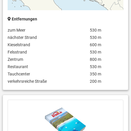
Entfernungen
zum Meer
530 m
nächster Strand
530 m
Kieselstrand
600 m
Felsstrand
530 m
Zentrum
800 m
Restaurant
530 m
Tauchcenter
350 m
verkehrsreiche Straße
200 m