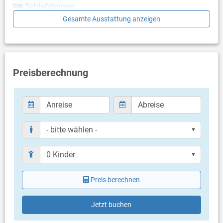
Schlafzimmer
Gesamte Ausstattung anzeigen
- keine Angaben -
Badezimmer
Bad mit WC, Dusche
Preisberechnung
Balkon & Terrasse
- keine Angaben -
Weitere Informationen
Grillen nicht erlaubt
Öffentlicher Parkplatz auf sonstigen Parkflächen in ca. 20
Meter Entfernung (kostenlos)
Haustier nicht erlaubt
Heizung
Klimaanlage im Preis inklusive
Bettwäsche vorhanden
Preis berechnen
Handtücher vorhanden
Fön
Internet per WLAN
Jetzt buchen