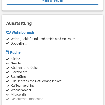
Mehr anzeigen
PS: Lassen Sie sich einen Tagesausflug nicht entgehen und
tauchen Sie überall in die unberührte Natur ein. Erkunden Sie die
Schönheit des Split entfernten Zentrums von 900 m.
Ausstattung
Sind Sie bereit, Ihren Traumurlaub Wirklichkeit werden zu
lassen? Buchen Sie Unterkunft Lovely, solange noch verfügbar.
Wohnbereich
Wohn-, Schlaf- und Essbereich sind ein Raum
Doppelbett
Küche
Küche
Geschirr
Küchenhandtücher
Elektroherd
Backröhre
Kühlschrank mit Gefriermöglichkeit
Kaffeemaschine
Wasserkocher
Mikrowelle
Geschirrspülmaschine