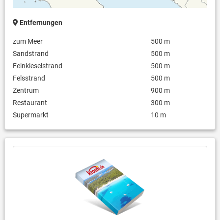
Entfernungen
zum Meer
500 m
Sandstrand
500 m
Feinkieselstrand
500 m
Felsstrand
500 m
Zentrum
900 m
Restaurant
300 m
Supermarkt
10 m