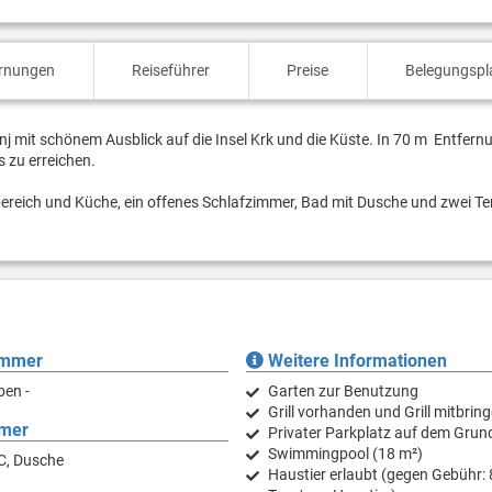
ernungen
Reiseführer
Preise
Belegungspl
j mit schönem Ausblick auf die Insel Krk und die Küste. In 70 m Entfernu
s zu erreichen.
reich und Küche, ein offenes Schlafzimmer, Bad mit Dusche und zwei Te
immer
Weitere Informationen
ben -
Garten zur Benutzung
Grill vorhanden und Grill mitbrin
mer
Privater Parkplatz auf dem Grun
Swimmingpool (18 m²)
C, Dusche
Haustier erlaubt (gegen Gebühr: 