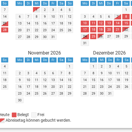
So
Mo
Di
Mi
Do
Fr
Sa
So
Mo
Di
Mi
Do
Fr
Sa
7
1
2
3
4
5
1
14
6
7
8
9
10
11
12
3
4
5
6
7
8
10
11
12
13
14
15
21
13
14
15
16
17
18
19
17
18
19
20
21
22
28
20
21
22
23
24
25
26
24
25
26
27
28
29
27
28
29
30
31
31
November 2026
Dezember 2026
So
Mo
Di
Mi
Do
Fr
Sa
So
Mo
Di
Mi
Do
Fr
Sa
4
1
1
2
3
4
5
11
2
3
4
5
6
7
8
7
8
9
10
11
12
18
9
10
11
12
13
14
15
14
15
16
17
18
19
25
16
17
18
19
20
21
22
21
22
23
24
25
26
23
24
25
26
27
28
29
28
29
30
31
30
Heute
Belegt
Frei
Abreisetag können gebucht werden.