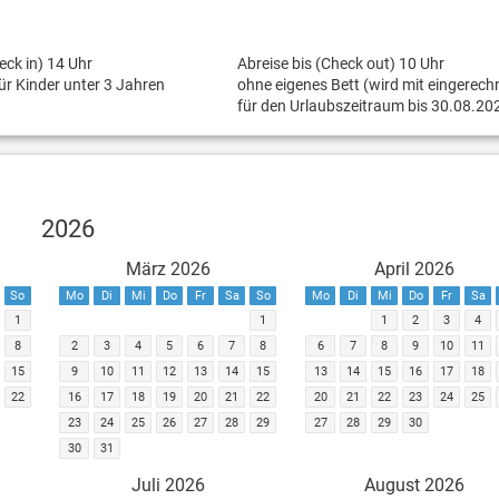
eck in) 14 Uhr
Abreise bis (Check out) 10 Uhr
für Kinder unter 3 Jahren
ohne eigenes Bett (wird mit eingerech
für den Urlaubszeitraum bis 30.08.20
2026
März 2026
April 2026
So
Mo
Di
Mi
Do
Fr
Sa
So
Mo
Di
Mi
Do
Fr
Sa
1
1
1
2
3
4
8
2
3
4
5
6
7
8
6
7
8
9
10
11
15
9
10
11
12
13
14
15
13
14
15
16
17
18
22
16
17
18
19
20
21
22
20
21
22
23
24
25
23
24
25
26
27
28
29
27
28
29
30
30
31
Juli 2026
August 2026