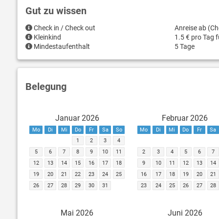
Gut zu wissen
Check in / Check out
Anreise ab (Ch
Kleinkind
1.5 € pro Tag 
Mindestaufenthalt
5 Tage
Belegung
Januar 2026
Februar 2026
Mo
Di
Mi
Do
Fr
Sa
So
Mo
Di
Mi
Do
Fr
Sa
1
2
3
4
5
6
7
8
9
10
11
2
3
4
5
6
7
12
13
14
15
16
17
18
9
10
11
12
13
14
19
20
21
22
23
24
25
16
17
18
19
20
21
26
27
28
29
30
31
23
24
25
26
27
28
Mai 2026
Juni 2026