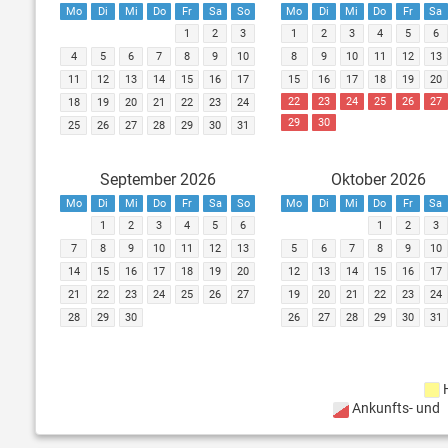
Mo
Di
Mi
Do
Fr
Sa
So
Mo
Di
Mi
Do
Fr
Sa
1
2
3
1
2
3
4
5
6
4
5
6
7
8
9
10
8
9
10
11
12
13
11
12
13
14
15
16
17
15
16
17
18
19
20
22
23
24
25
26
27
18
19
20
21
22
23
24
29
30
25
26
27
28
29
30
31
September 2026
Oktober 2026
Mo
Di
Mi
Do
Fr
Sa
So
Mo
Di
Mi
Do
Fr
Sa
1
2
3
4
5
6
1
2
3
7
8
9
10
11
12
13
5
6
7
8
9
10
14
15
16
17
18
19
20
12
13
14
15
16
17
21
22
23
24
25
26
27
19
20
21
22
23
24
28
29
30
26
27
28
29
30
31
Ankunfts- und