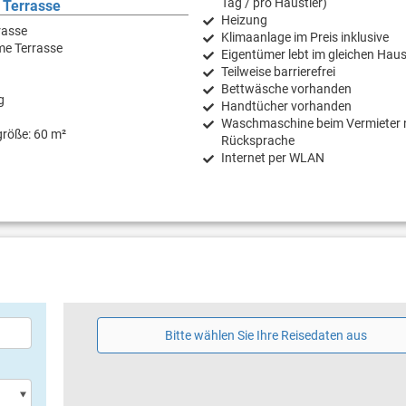
Tag / pro Haustier)
 Terrasse
Heizung
rasse
Klimaanlage im Preis inklusive
e Terrasse
Eigentümer lebt im gleichen Hau
Teilweise barrierefrei
Bettwäsche vorhanden
g
Handtücher vorhanden
Waschmaschine beim Vermieter 
größe: 60 m²
Rücksprache
Internet per WLAN
Bitte wählen Sie Ihre Reisedaten aus