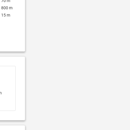
70 m
800 m
15 m
en