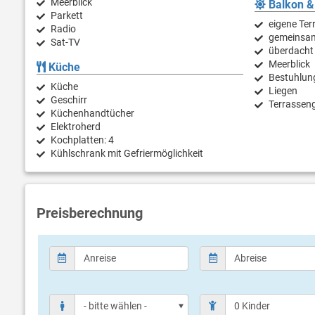
Meerblick
Balkon &
Parkett
eigene Ter
Radio
gemeinsam
Sat-TV
überdacht
Meerblick
Küche
Bestuhlun
Küche
Liegen
Geschirr
Terrassen
Küchenhandtücher
Elektroherd
Kochplatten: 4
Kühlschrank mit Gefriermöglichkeit
Preisberechnung