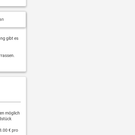
an
ng gibt es
rrassen.
gen möglich
dstück
8.00 € pro