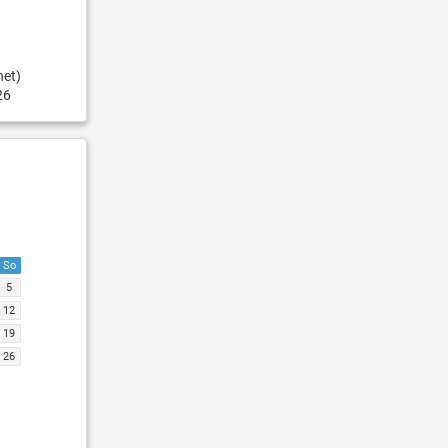
net)
26
So
5
12
19
26