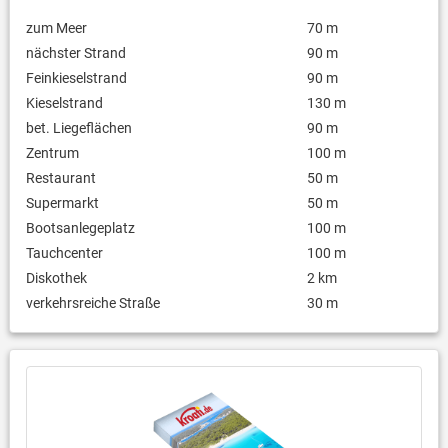
zum Meer
70 m
nächster Strand
90 m
Feinkieselstrand
90 m
Kieselstrand
130 m
bet. Liegeflächen
90 m
Zentrum
100 m
Restaurant
50 m
Supermarkt
50 m
Bootsanlegeplatz
100 m
Tauchcenter
100 m
Diskothek
2 km
verkehrsreiche Straße
30 m