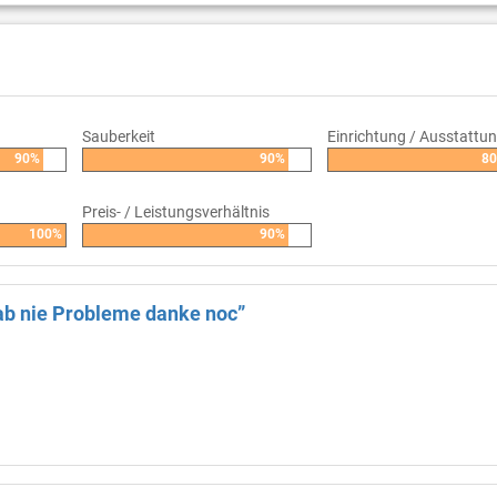
Sauberkeit
Einrichtung / Ausstattu
90%
90%
8
Preis- / Leistungsverhältnis
100%
90%
gab nie Probleme danke noc”