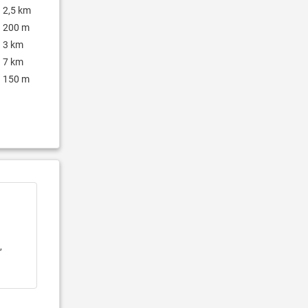
2,5 km
200 m
3 km
7 km
150 m
,