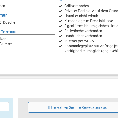
ben -
Grill vorhanden
Privater Parkplatz auf dem Grun
mer
Haustier nicht erlaubt
Klimaanlage im Preis inklusive
C, Dusche
Eigentümer lebt im gleichen Hau
Bettwäsche vorhanden
 Terrasse
Handtücher vorhanden
lkon
Internet per WLAN
ße: 5 m²
Bootsanlegeplatz auf Anfrage je
Verfügbarkeit möglich (geg. Geb
Bitte wählen Sie Ihre Reisedaten aus