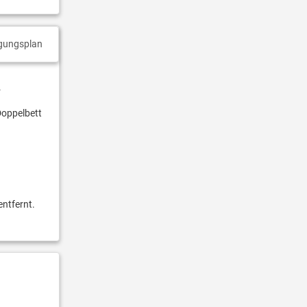
gungsplan
.
Doppelbett
entfernt.