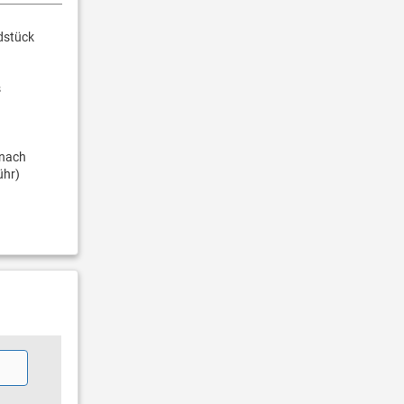
dstück
s
 nach
ühr)