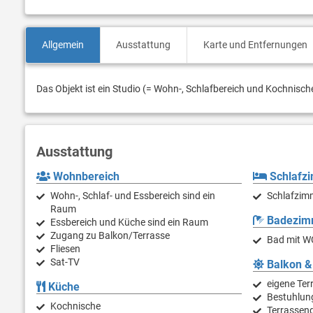
Allgemein
Ausstattung
Karte und Entfernungen
Das Objekt ist ein Studio (= Wohn-, Schlafbereich und Kochnisch
Ausstattung
Wohnbereich
Schlafz
Wohn-, Schlaf- und Essbereich sind ein
Schlafzimm
Raum
Badezim
Essbereich und Küche sind ein Raum
Zugang zu Balkon/Terrasse
Bad mit W
Fliesen
Sat-TV
Balkon &
eigene Ter
Küche
Bestuhlun
Kochnische
Terrasseng