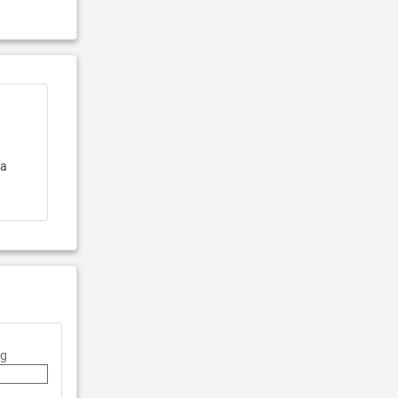
la
ng