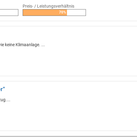
Preis- / Leistungsverhältnis
70%
e keine Klimaanlage. ...
r”
ug....