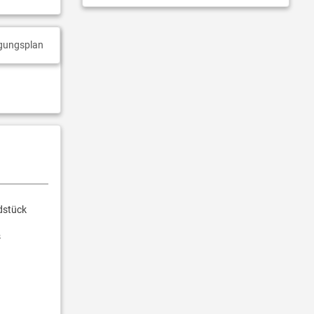
gungsplan
dstück
s