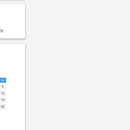
26
So
5
12
19
26