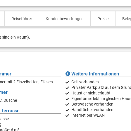
Reiseführer
Kundenbewertungen
Preise
Bele
e sind ein Raum).
immer
Weitere Informationen
er mit 2 Einzelbetten, Fliesen
Grill vorhanden
Privater Parkplatz auf dem Grun
mer
Haustier nicht erlaubt
Eigentümer lebt im gleichen Hau
C, Dusche
Bettwäsche vorhanden
Handtücher vorhanden
 Terrasse
Internet per WLAN
rasse
g
röße: 6 m²