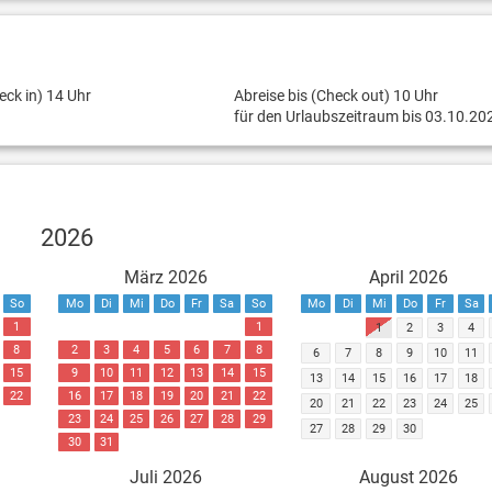
eck in) 14 Uhr
Abreise bis (Check out) 10 Uhr
für den Urlaubszeitraum bis 03.10.20
2026
März 2026
April 2026
So
Mo
Di
Mi
Do
Fr
Sa
So
Mo
Di
Mi
Do
Fr
Sa
1
1
1
2
3
4
8
2
3
4
5
6
7
8
6
7
8
9
10
11
15
9
10
11
12
13
14
15
13
14
15
16
17
18
22
16
17
18
19
20
21
22
20
21
22
23
24
25
23
24
25
26
27
28
29
27
28
29
30
30
31
Juli 2026
August 2026