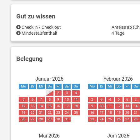
Gut zu wissen
Check in / Check out
Anreise ab (Ch
Mindestaufenthalt
4 Tage
Belegung
Januar 2026
Februar 2026
Mo
Di
Mi
Do
Fr
Sa
So
Mo
Di
Mi
Do
Fr
Sa
1
2
3
4
5
6
7
8
9
10
11
2
3
4
5
6
7
12
13
14
15
16
17
18
9
10
11
12
13
14
19
20
21
22
23
24
25
16
17
18
19
20
21
26
27
28
29
30
31
23
24
25
26
27
28
Mai 2026
Juni 2026