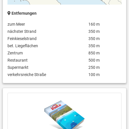
Entfernungen
zum Meer
160 m
nächster Strand
350 m
Feinkieselstrand
350 m
bet. Liegeflächen
350 m
Zentrum
850 m
Restaurant
500 m
Supermarkt
250 m
verkehrsreiche Straße
100 m