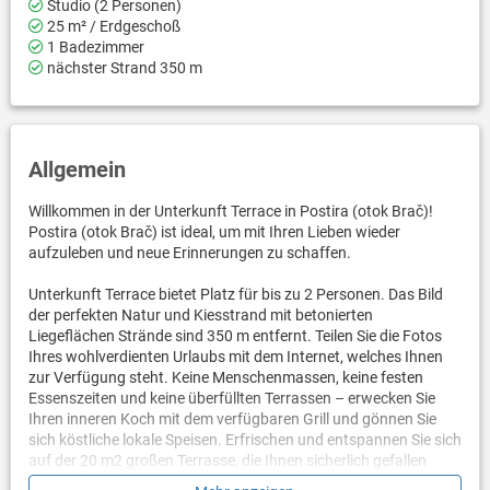
Studio (2 Personen)
25 m² / Erdgeschoß
1 Badezimmer
nächster Strand 350 m
Allgemein
Willkommen in der Unterkunft Terrace in Postira (otok Brač)!
Postira (otok Brač) ist ideal, um mit Ihren Lieben wieder
aufzuleben und neue Erinnerungen zu schaffen.
Unterkunft Terrace bietet Platz für bis zu 2 Personen. Das Bild
der perfekten Natur und Kiesstrand mit betonierten
Liegeflächen Strände sind 350 m entfernt. Teilen Sie die Fotos
Ihres wohlverdienten Urlaubs mit dem Internet, welches Ihnen
zur Verfügung steht. Keine Menschenmassen, keine festen
Essenszeiten und keine überfüllten Terrassen – erwecken Sie
Ihren inneren Koch mit dem verfügbaren Grill und gönnen Sie
sich köstliche lokale Speisen. Erfrischen und entspannen Sie sich
auf der 20 m2 großen Terrasse, die Ihnen sicherlich gefallen
wird. Ein netter kleiner zusätzlicher Bonus ist der Blick auf Das