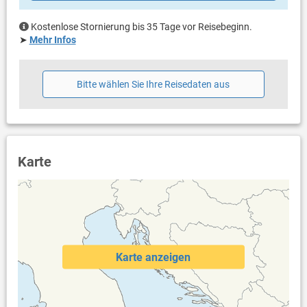
Waschmaschine in der Unterkunft
Internet per WLAN
Kostenlose Stornierung bis 35 Tage vor Reisebeginn.
Safe
➤
Mehr Infos
Heating is included in price.
Bitte wählen Sie Ihre Reisedaten aus
Karte
Karte anzeigen