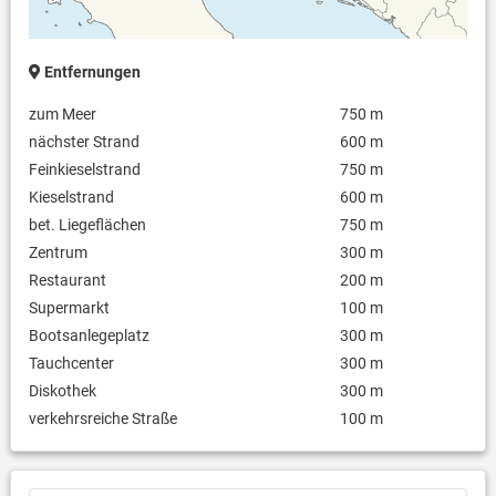
Entfernungen
zum Meer
750 m
nächster Strand
600 m
Feinkieselstrand
750 m
Kieselstrand
600 m
bet. Liegeflächen
750 m
Zentrum
300 m
Restaurant
200 m
Supermarkt
100 m
Bootsanlegeplatz
300 m
Tauchcenter
300 m
Diskothek
300 m
verkehrsreiche Straße
100 m