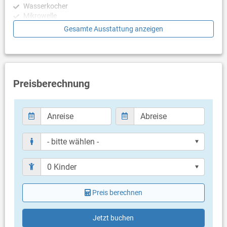
Wasserkocher
Mikrowelle
Geschirrspülmaschine
Gesamte Ausstattung anzeigen
Schlafzimmer
- keine Angaben -
Badezimmer
Preisberechnung
Bad mit WC, Dusche
Balkon & Terrasse
- keine Angaben -
Weitere Informationen
Grill vorhanden
Privater Parkplatz auf dem Grundstück
Haustier nicht erlaubt
Heizung
Preis berechnen
Klimaanlage im Preis inklusive
Eigentümer lebt im gleichen Haus
Bettwäsche vorhanden
Jetzt buchen
Handtücher vorhanden