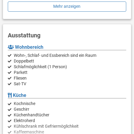
bieten. Es gibt viele Restaurants mit leckeren lokalen Speisen, es
Mehr anzeigen
gibt ein Tauchzentrum und Bar/Club.
Ausstattung
Wohnbereich
Wohn-, Schlaf- und Essbereich sind ein Raum
Doppelbett
Schlafmöglichkeit (1 Person)
Parkett
Fliesen
Sat-TV
Küche
Kochnische
Geschirr
Küchenhandtücher
Elektroherd
Kühlschrank mit Gefriermöglichkeit
Kaffeemaschine