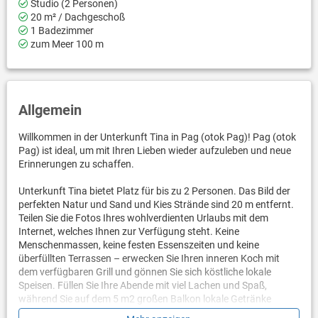
Studio (2 Personen)
20 m² / Dachgeschoß
1 Badezimmer
zum Meer 100 m
Allgemein
Willkommen in der Unterkunft Tina in Pag (otok Pag)! Pag (otok
Pag) ist ideal, um mit Ihren Lieben wieder aufzuleben und neue
Erinnerungen zu schaffen.
Unterkunft Tina bietet Platz für bis zu 2 Personen. Das Bild der
perfekten Natur und Sand und Kies Strände sind 20 m entfernt.
Teilen Sie die Fotos Ihres wohlverdienten Urlaubs mit dem
Internet, welches Ihnen zur Verfügung steht. Keine
Menschenmassen, keine festen Essenszeiten und keine
überfüllten Terrassen – erwecken Sie Ihren inneren Koch mit
dem verfügbaren Grill und gönnen Sie sich köstliche lokale
Speisen. Füllen Sie Ihre Abende mit viel Lachen und Spaß,
während Sie auf dem 5 m2 großen Balkon lokale Getränke
genießen. Ein netter kleiner zusätzlicher Bonus ist der Blick auf