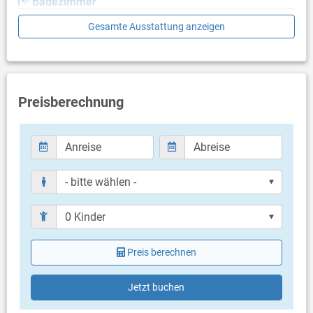
Badezimmer
Bad mit WC, Dusche
Gesamte Ausstattung anzeigen
Balkon & Terrasse
eigener Balkon
Balkongröße: 5 m²
Preisberechnung
Weitere Informationen
Grill vorhanden
Privater Parkplatz auf dem Grundstück
Haustier erlaubt (gegen Gebühr: 5.00 € pro Tag / pro
Haustier)
Heizung
Klimaanlage im Preis inklusive
Bettwäsche vorhanden
Handtücher vorhanden
Internet per WLAN
Preis berechnen
Jetzt buchen