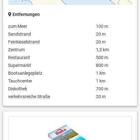
Entfernungen
zum Meer
100 m
Sandstrand
20 m
Feinkieselstrand
20 m
Zentrum
1,2 km
Restaurant
500 m
Supermarkt
800 m
Bootsanlegeplatz
1 km
Tauchcenter
1 km
Diskothek
700 m
verkehrsreiche Straße
20 m