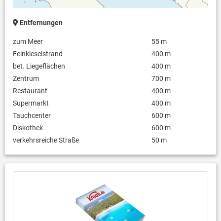
Entfernungen
zum Meer
55 m
Feinkieselstrand
400 m
bet. Liegeflächen
400 m
Zentrum
700 m
Restaurant
400 m
Supermarkt
400 m
Tauchcenter
600 m
Diskothek
600 m
verkehrsreiche Straße
50 m