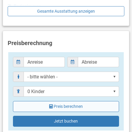
Badezimmer
Gesamte Ausstattung anzeigen
Bad mit WC, Dusche
Balkon & Terrasse
eigener Balkon
Balkongröße: 4 m²
Preisberechnung
Weitere Informationen
Grill vorhanden
Privater Parkplatz auf dem Grundstück
Dusche im Außenbereich
Haustier nicht erlaubt
Klimaanlage im Preis inklusive
Bettwäsche vorhanden
Handtücher vorhanden
Internet per WLAN
Preis berechnen
Jetzt buchen