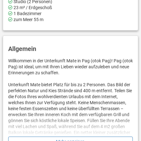
Studio (2 Personen)
23 m² / Erdgeschoß
1 Badezimmer
zum Meer 55 m
Allgemein
Willkommen in der Unterkunft Mate in Pag (otok Pag)! Pag (otok
Pag) ist ideal, um mit Ihren Lieben wieder aufzuleben und neue
Erinnerungen zu schaffen.
Unterkunft Mate bietet Platz für bis zu 2 Personen. Das Bild der
perfekten Natur und Kies Strände sind 400 m entfernt. Teilen Sie
die Fotos Ihres wohlverdienten Urlaubs mit dem Internet,
welches Ihnen zur Verfügung steht. Keine Menschenmassen,
keine festen Essenszeiten und keine überfüllten Terrassen –
erwecken Sie Ihren inneren Koch mit dem verfügbaren Grill und
gönnen Sie sich köstliche lokale Speisen. Füllen Sie Ihre Abende
mit viel Lachen und Spaß, während Sie auf dem 4 m2 großen
Balkon lokale Getränke genießen. Ein netter kleiner zusätzlicher
Bonus ist der Blick auf Die Grünfläche und den Hof.