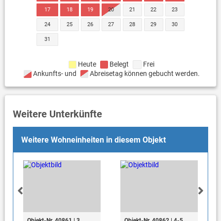
17
18
19
20
21
22
23
24
25
26
27
28
29
30
31
Heute
Belegt
Frei
Ankunfts- und
Abreisetag können gebucht werden.
Weitere Unterkünfte
Weitere Wohneinheiten in diesem Objekt
Objekt-Nr. 40861 | 3
Objekt-Nr. 40862 | 4-5