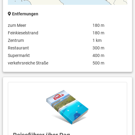
Entfernungen
zum Meer
180 m
Feinkieselstrand
180 m
Zentrum
1 km
Restaurant
300 m
Supermarkt
400 m
verkehrsreiche Straße
500 m