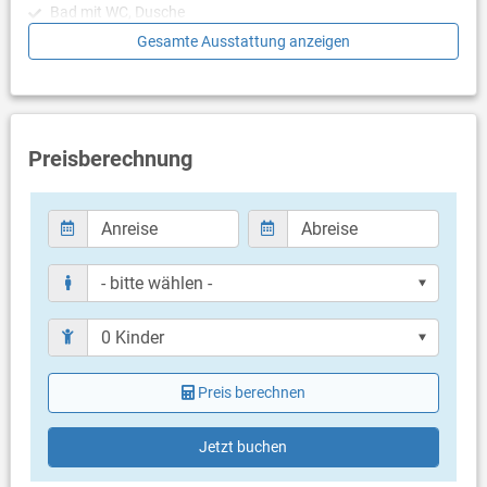
Bad mit WC, Dusche
Gesamte Ausstattung anzeigen
Balkon & Terrasse
eigene Terrasse
Terrassengröße: 6 m²
Weitere Informationen
Preisberechnung
Grill vorhanden
Privater Parkplatz auf dem Grundstück
Haustier erlaubt (gegen Gebühr: 20.00 € pro Tag / pro
Haustier)
Heizung
Klimaanlage im Preis inklusive
Bettwäsche vorhanden
Handtücher vorhanden
Fön
Internet per WLAN
Preis berechnen
Jetzt buchen