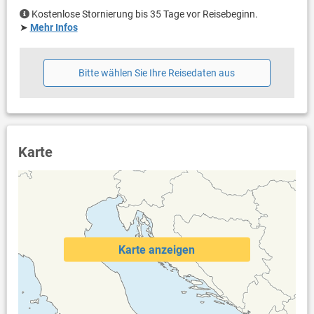
Waschmaschine in der Unterkunft
Kostenlose Stornierung bis 35 Tage vor Reisebeginn.
Internet per WLAN
➤
Mehr Infos
Bitte wählen Sie Ihre Reisedaten aus
Karte
Karte anzeigen