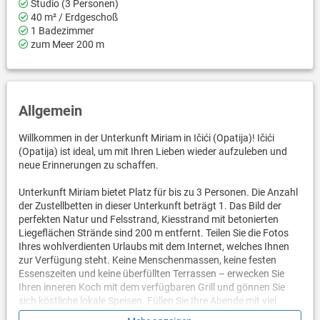
Studio (3 Personen)
40 m² / Erdgeschoß
1 Badezimmer
zum Meer 200 m
Allgemein
Willkommen in der Unterkunft Miriam in Ičići (Opatija)! Ičići
(Opatija) ist ideal, um mit Ihren Lieben wieder aufzuleben und
neue Erinnerungen zu schaffen.
Unterkunft Miriam bietet Platz für bis zu 3 Personen. Die Anzahl
der Zustellbetten in dieser Unterkunft beträgt 1. Das Bild der
perfekten Natur und Felsstrand, Kiesstrand mit betonierten
Liegeflächen Strände sind 200 m entfernt. Teilen Sie die Fotos
Ihres wohlverdienten Urlaubs mit dem Internet, welches Ihnen
zur Verfügung steht. Keine Menschenmassen, keine festen
Essenszeiten und keine überfüllten Terrassen – erwecken Sie
Ihren inneren Koch mit dem verfügbaren Grill und gönnen Sie
sich köstliche lokale Speisen. Füllen Sie Ihre Abende mit viel
Lachen und Spaß, während Sie auf dem 8 m2 großen Balkon