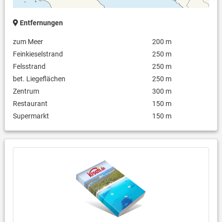
Entfernungen
zum Meer
200 m
Feinkieselstrand
250 m
Felsstrand
250 m
bet. Liegeflächen
250 m
Zentrum
300 m
Restaurant
150 m
Supermarkt
150 m