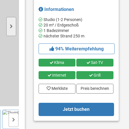
Informationen
Studio (1-2 Personen)
20 m² / Erdgeschoß
1 Badezimmer
nächster Strand 250 m
94% Weiterempfehlung
Klima
Sat-TV
Internet
Grill
Merkliste
Preis berechnen
Jetzt buchen