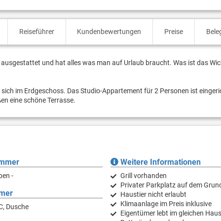
Reiseführer
Kundenbewertungen
Preise
Bele
nz ausgestattet und hat alles was man auf Urlaub braucht. Was ist das Wich
sich im Erdgeschoss. Das Studio-Appartement für 2 Personen ist eingeric
ßen eine schöne Terrasse.
immer
Weitere Informationen
ben -
Grill vorhanden
Privater Parkplatz auf dem Grun
mer
Haustier nicht erlaubt
Klimaanlage im Preis inklusive
C, Dusche
Eigentümer lebt im gleichen Hau