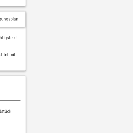
gungsplan
tigste ist
htet mit:
dstück
s