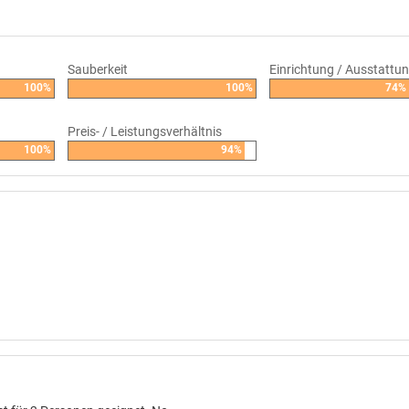
Sauberkeit
Einrichtung / Ausstattu
100%
100%
74%
Preis- / Leistungsverhältnis
100%
94%