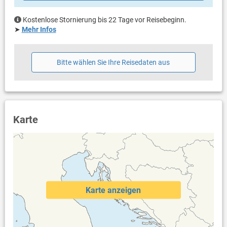
Eigentümer lebt im gleichen Haus
Bettwäsche vorhanden
Kostenlose Stornierung bis 22 Tage vor Reisebeginn.
Handtücher vorhanden
➤
Mehr Infos
Waschmaschine beim Vermieter nach Rücksprache
Internet per WLAN
Bitte wählen Sie Ihre Reisedaten aus
Karte
Karte anzeigen