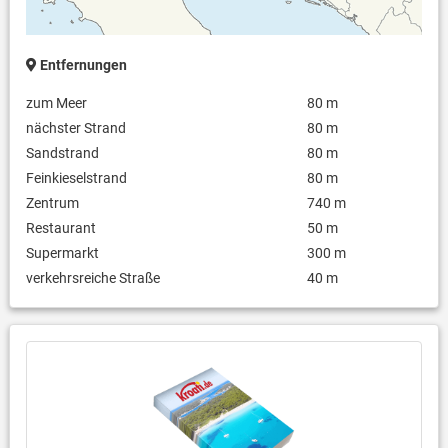
Entfernungen
zum Meer
80 m
nächster Strand
80 m
Sandstrand
80 m
Feinkieselstrand
80 m
Zentrum
740 m
Restaurant
50 m
Supermarkt
300 m
verkehrsreiche Straße
40 m