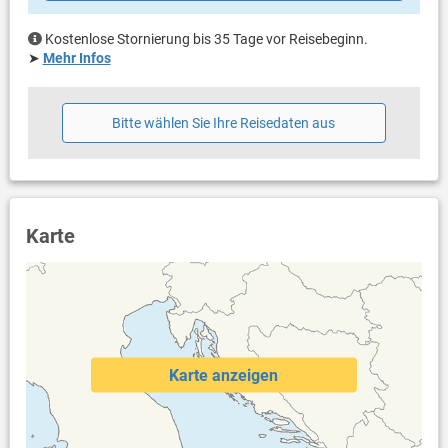
Haustier)
Klimaanlage im Preis inklusive
Kostenlose Stornierung bis 35 Tage vor Reisebeginn.
Eigentümer lebt im gleichen Haus
➤
Mehr Infos
Bettwäsche vorhanden
Handtücher vorhanden
Internet per WLAN
Bitte wählen Sie Ihre Reisedaten aus
Safe
Karte
Karte anzeigen