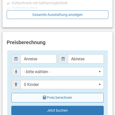
Kühlschrank mit Gefriermöglichkeit
Kaffeemaschine
Wasserkocher
Gesamte Ausstattung anzeigen
Mikrowelle
Toaster
Schlafzimmer
- keine Angaben -
Preisberechnung
Badezimmer
Bad mit WC, Dusche
Balkon & Terrasse
gemeinsame Terrasse
Terrassengröße: 65 m²
Weitere Informationen
Grill vorhanden
Preis berechnen
Privater Parkplatz auf dem Grundstück
Swimmingpool
Sauna
Jetzt buchen
Haustier erlaubt (gegen Gebühr: 6.00 € pro Tag / pro