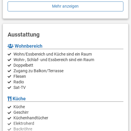
zahlt man beim Vermieter.Der Preis beträgt jeweils 5,00 Euro pro
Mehr anzeigen
Person und pro 2 Stunden für jede Leistung. Für Kinder bis 15
Jahre ist die Nutzung gratis.
Ausstattung
Wohnbereich
Wohn/Essbereich und Küche sind ein Raum
Wohn-, Schlaf- und Essbereich sind ein Raum
Doppelbett
Zugang zu Balkon/Terrasse
Fliesen
Radio
Sat-TV
Küche
Küche
Geschirr
Küchenhandtücher
Elektroherd
Backröhre