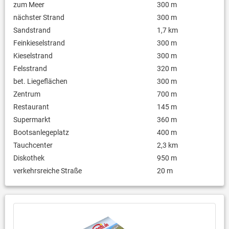
zum Meer
300 m
nächster Strand
300 m
Sandstrand
1,7 km
Feinkieselstrand
300 m
Kieselstrand
300 m
Felsstrand
320 m
bet. Liegeflächen
300 m
Zentrum
700 m
Restaurant
145 m
Supermarkt
360 m
Bootsanlegeplatz
400 m
Tauchcenter
2,3 km
Diskothek
950 m
verkehrsreiche Straße
20 m