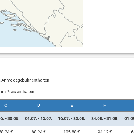
ie Anmeldegebühr enthalten!
im Preis enthalten.
C
D
E
F
6. - 30.06.
01.07. - 15.07.
16.07. - 23.08.
24.08. - 31.08.
01.09
68.24 €
88.24 €
105.88 €
94.12 €
6