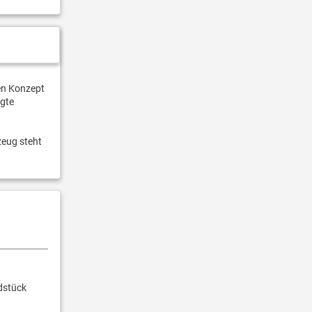
en Konzept
egte
zeug steht
dstück