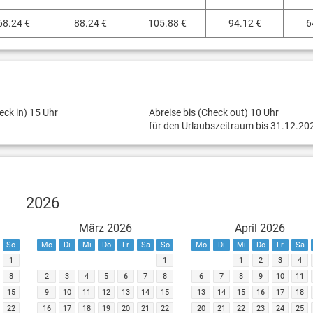
68.24 €
88.24 €
105.88 €
94.12 €
6
eck in) 15 Uhr
Abreise bis (Check out) 10 Uhr
für den Urlaubszeitraum bis 31.12.20
2026
März 2026
April 2026
So
Mo
Di
Mi
Do
Fr
Sa
So
Mo
Di
Mi
Do
Fr
Sa
1
1
1
2
3
4
8
2
3
4
5
6
7
8
6
7
8
9
10
11
15
9
10
11
12
13
14
15
13
14
15
16
17
18
22
16
17
18
19
20
21
22
20
21
22
23
24
25