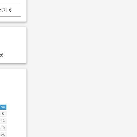
4.71 €
26
So
5
12
19
26