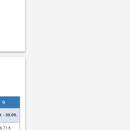
G
. - 30.09.
4.71 €