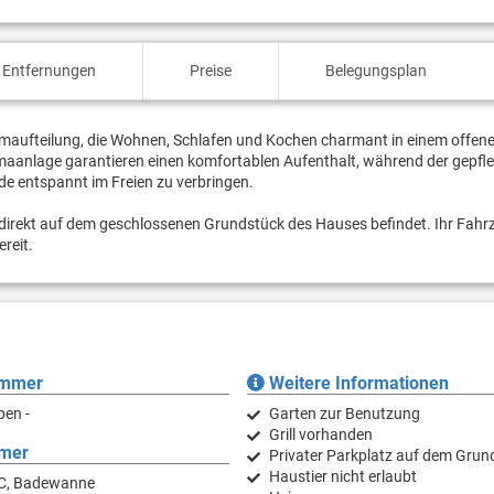
 Entfernungen
Preise
Belegungsplan
aumaufteilung, die Wohnen, Schlafen und Kochen charmant in einem offen
limaanlage garantieren einen komfortablen Aufenthalt, während der gepfl
de entspannt im Freien zu verbringen.
ich direkt auf dem geschlossenen Grundstück des Hauses befindet. Ihr Fahr
reit.
immer
Weitere Informationen
ben -
Garten zur Benutzung
Grill vorhanden
mer
Privater Parkplatz auf dem Grun
Haustier nicht erlaubt
C, Badewanne