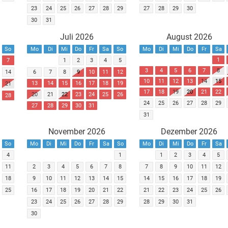
23
24
25
26
27
28
29
27
28
29
30
30
31
Juli 2026
August 2026
So
Mo
Di
Mi
Do
Fr
Sa
So
Mo
Di
Mi
Do
Fr
Sa
1
7
1
2
3
4
5
3
4
5
6
7
8
14
6
7
8
9
10
11
12
10
11
12
13
14
15
13
14
15
16
17
18
19
21
17
18
19
20
21
22
20
21
22
23
24
25
26
28
24
25
26
27
28
29
27
28
29
30
31
31
November 2026
Dezember 2026
So
Mo
Di
Mi
Do
Fr
Sa
So
Mo
Di
Mi
Do
Fr
Sa
4
1
1
2
3
4
5
11
2
3
4
5
6
7
8
7
8
9
10
11
12
18
9
10
11
12
13
14
15
14
15
16
17
18
19
25
16
17
18
19
20
21
22
21
22
23
24
25
26
23
24
25
26
27
28
29
28
29
30
31
30