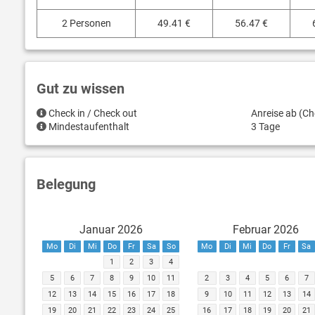
2 Personen
49.41 €
56.47 €
Gut zu wissen
Check in / Check out
Anreise ab (Ch
Mindestaufenthalt
3 Tage
Belegung
Januar 2026
Februar 2026
Mo
Di
Mi
Do
Fr
Sa
So
Mo
Di
Mi
Do
Fr
Sa
1
2
3
4
5
6
7
8
9
10
11
2
3
4
5
6
7
12
13
14
15
16
17
18
9
10
11
12
13
14
19
20
21
22
23
24
25
16
17
18
19
20
21