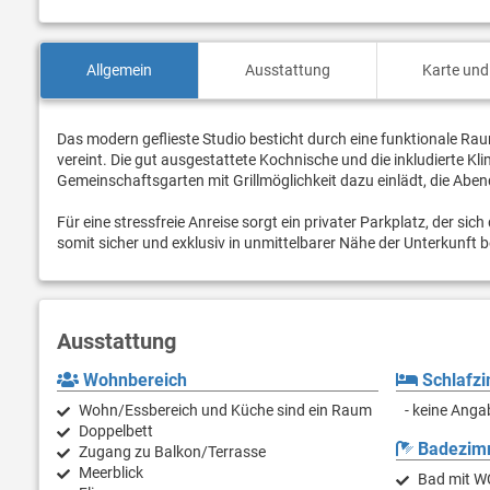
Allgemein
Ausstattung
Karte und
Das modern geflieste Studio besticht durch eine funktionale R
vereint. Die gut ausgestattete Kochnische und die inkludierte K
Gemeinschaftsgarten mit Grillmöglichkeit dazu einlädt, die Aben
Für eine stressfreie Anreise sorgt ein privater Parkplatz, der s
somit sicher und exklusiv in unmittelbarer Nähe der Unterkunft be
Ausstattung
Wohnbereich
Schlafz
Wohn/Essbereich und Küche sind ein Raum
- keine Anga
Doppelbett
Badezim
Zugang zu Balkon/Terrasse
Meerblick
Bad mit W