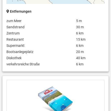
Entfernungen
zum Meer
5 m
Sandstrand
30 m
Zentrum
6 km
Restaurant
15 km
Supermarkt
6 km
Bootsanlegeplatz
20 m
Diskothek
40 km
verkehrsreiche Straße
6 km