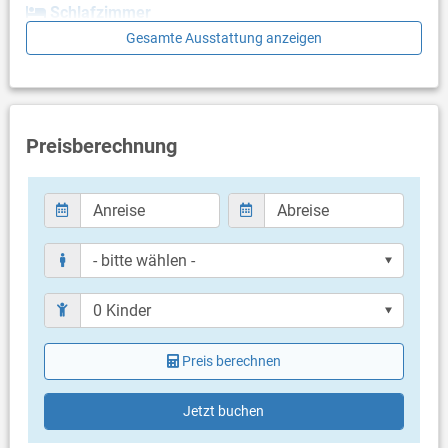
Schlafzimmer
Gesamte Ausstattung anzeigen
- keine Angaben -
Badezimmer
Bad mit WC, Dusche
Preisberechnung
Balkon & Terrasse
gemeinsame Terrasse
Terrassengröße: 40 m²
Weitere Informationen
Grill vorhanden
Privater Parkplatz auf dem Grundstück
Haustier nicht erlaubt
Bettwäsche vorhanden
Handtücher vorhanden
Internet per WLAN
Preis berechnen
Jetzt buchen