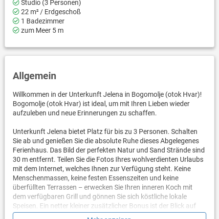
Studio (3 Personen)
22 m² / Erdgeschoß
1 Badezimmer
zum Meer 5 m
Allgemein
Willkommen in der Unterkunft Jelena in Bogomolje (otok Hvar)!
Bogomolje (otok Hvar) ist ideal, um mit Ihren Lieben wieder
aufzuleben und neue Erinnerungen zu schaffen.
Unterkunft Jelena bietet Platz für bis zu 3 Personen. Schalten
Sie ab und genießen Sie die absolute Ruhe dieses Abgelegenes
Ferienhaus. Das Bild der perfekten Natur und Sand Strände sind
30 m entfernt. Teilen Sie die Fotos Ihres wohlverdienten Urlaubs
mit dem Internet, welches Ihnen zur Verfügung steht. Keine
Menschenmassen, keine festen Essenszeiten und keine
überfüllten Terrassen – erwecken Sie Ihren inneren Koch mit
dem verfügbaren Grill und gönnen Sie sich köstliche lokale
Speisen. Ein netter kleiner zusätzlicher Bonus ist der Blick auf
Das Meer.