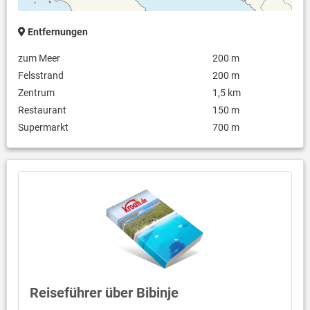
Entfernungen
zum Meer
200 m
Felsstrand
200 m
Zentrum
1,5 km
Restaurant
150 m
Supermarkt
700 m
Reiseführer über Bibinje