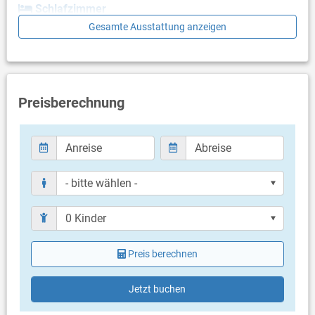
Schlafzimmer
Gesamte Ausstattung anzeigen
- keine Angaben -
Badezimmer
Bad mit WC, Dusche
Preisberechnung
Balkon & Terrasse
eigene Terrasse
Terrassengröße: 3 m²
Weitere Informationen
Grill vorhanden
Privater Parkplatz auf dem Grundstück
Haustier erlaubt (gegen Gebühr: 8.00 € pro Tag / pro
Haustier)
Heizung
Klimaanlage im Preis inklusive
Preis berechnen
Bettwäsche vorhanden
Handtücher vorhanden
Fön
Jetzt buchen
Internet per WLAN