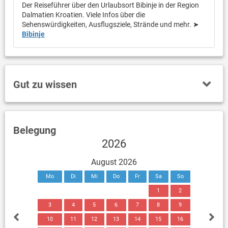
Der Reiseführer über den Urlaubsort Bibinje in der Region
Dalmatien Kroatien. Viele Infos über die
Sehenswürdigkeiten, Ausflugsziele, Strände und mehr. ➤
Bibinje
Gut zu wissen
Belegung
2026
August 2026
Mo
Di
Mi
Do
Fr
Sa
So
1
2
3
4
5
6
7
8
9
10
11
12
13
14
15
16