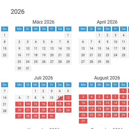
2026
März 2026
April 2026
So
Mo
Di
Mi
Do
Fr
Sa
So
Mo
Di
Mi
Do
Fr
Sa
1
1
1
2
3
4
8
2
3
4
5
6
7
8
6
7
8
9
10
11
15
9
10
11
12
13
14
15
13
14
15
16
17
18
22
16
17
18
19
20
21
22
20
21
22
23
24
25
23
24
25
26
27
28
29
27
28
29
30
30
31
Juli 2026
August 2026
So
Mo
Di
Mi
Do
Fr
Sa
So
Mo
Di
Mi
Do
Fr
Sa
1
7
1
2
3
4
5
3
4
5
6
7
8
14
6
7
8
9
10
11
12
10
11
12
13
14
15
13
14
15
16
17
18
19
21
17
18
19
20
21
22
20
21
22
23
24
25
26
28
24
25
26
27
28
29
27
28
29
30
31
31