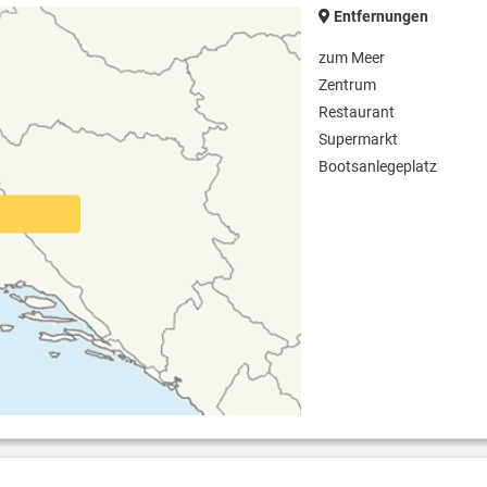
Entfernungen
om solarbetrieben
Unterkunft ist mit dem Auto erreic
zum Meer
Zentrum
Restaurant
Supermarkt
Bootsanlegeplatz