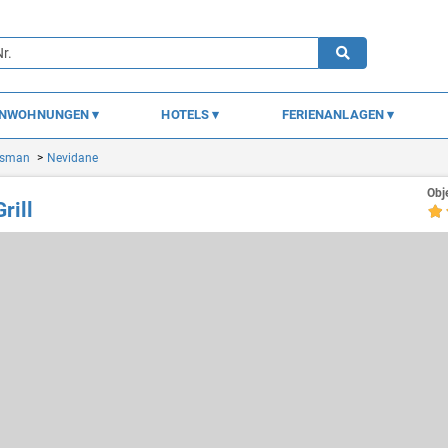
ENWOHNUNGEN
HOTELS
FERIENANLAGEN
asman
Nevidane
Obj
rill