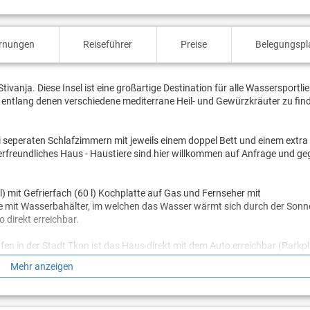
ernungen
Reiseführer
Preise
Belegungspl
ivanja. Diese Insel ist eine großartige Destination für alle Wassersportli
, entlang denen verschiedene mediterrane Heil- und Gewürzkräuter zu find
i seperaten Schlafzimmern mit jeweils einem doppel Bett und einem extra 
erfreundliches Haus - Haustiere sind hier willkommen auf Anfrage und ge
) mit Gefrierfach (60 l) Kochplatte auf Gas und Fernseher mit
e mit Wasserbahälter, im welchen das Wasser wärmt sich durch der So
 direkt erreichbar.
n in der Stadt Tkon ist das Haus direkt mit dem Auto erreichbar (Parkpl
groben (Kies- / Erde-) 6 km langen Straße über dem Hügel, die stark vom 
Mehr anzeigen
en und vorsichtigen Fahren. Die Fähren-Karten sind im Mietspreis nicht m