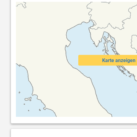
10000 Liter Wassertank
12-Volt Str
Karte anzeigen