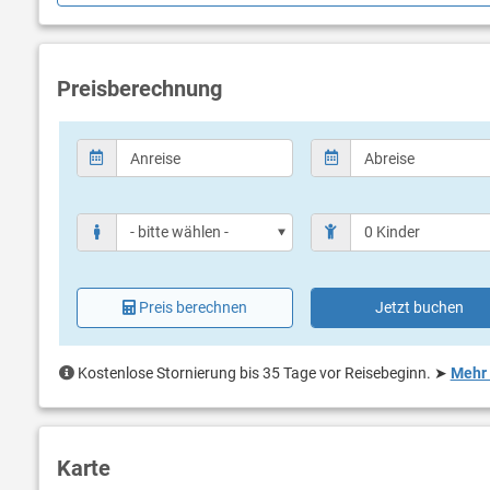
Strom und Wasser sollten hier sparsam verwendet werden. Da d
vor dem Verzehr abzukochen oder Trinkwasser in Flaschen zu 
Preisberechnung
Fließendes Warm- und Kaltwasser ist in der Küche, im Badezimm
Der Solarstrom beträgt 220 V. Bitte benutzen Sie keine eigene
Eventuelle Schäden, die durch Missachtung dieser Warnung ents
Wir empfehlen Gästen, ein eigenes Mobiltelefon mitzubringen, da
Im Haus gibt es Standardsteckdosen, sodass Gäste ihre Mobilt
Frische Bettwäsche und Handtücher sind vorbereitet und werden
Preis berechnen
Jetzt buchen
Es besteht die Möglichkeit, SIM-Karten für wöchentliche Flatrate
dann als Hotspot für verschiedene andere Geräte. Die Signalquali
Kostenlose Stornierung bis 35 Tage vor Reisebeginn.
➤
Mehr 
Das ist eine haustierfreundliche Unterkunft - für Urlaub mit Hun
Sie in Ihrer Anfrage an, mit wie vielen Haustieren Sie reisen.
Es besteht die Möglichkeit, ein Motorboot zu mieten (auf Anfra
Karte
offene Gewässer besitzt). Es ist ratsam, das Boot im Voraus zu r