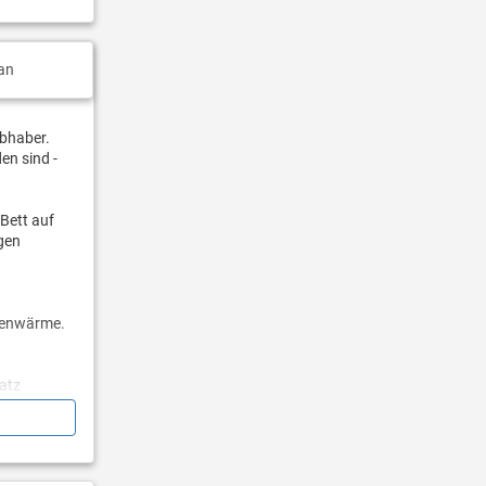
an
ebhaber.
en sind -
Bett auf
gen
nnenwärme.
atz
Wetter
it