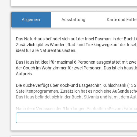
Allgemein
Ausstattung
Karte und Entf
Das Naturhaus befindet sich auf der Insel Pasman, in der Bucht St
Zusätzlich gibt es Wander-, Rad- und Trekkingwege auf der Insel
ideal für alle Naturenthusiasten.
Das Haus ist ideal für maximal 6 Personen ausgestattet mit zwe
der Couch im Wohnzimmer für zwei Personen. Das ist ein hausti
Aufpreis.
Die Küche verfügt über Koch-und Essgeschirr, Kühlschrank (135 l
Satellitenprogrammen. Zusätzlich hat es noch eine Außendusch
Das Haus befindet sich in der Bucht Stivanja und ist mit dem Auto
Nach dem Verlassen der 9 km langen Asphaltstraße vom Fährhafe
befindet sich vor dem Haus) auf einer improvisierten und etwas 
beeinflusst werden kann.
Diese Straßen sind für ein normales Auto befahrbar, mit langsam