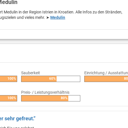
Medulin
t Medulin in der Region Istrien in Kroatien. Alle Infos zu den Stränden,
ugszielen und vieles mehr. ➤
Medulin
Sauberkeit
Einrichtung / Ausstattu
100%
60%
8
Preis- / Leistungsverhältnis
100%
80%
r sehr gefreut.”