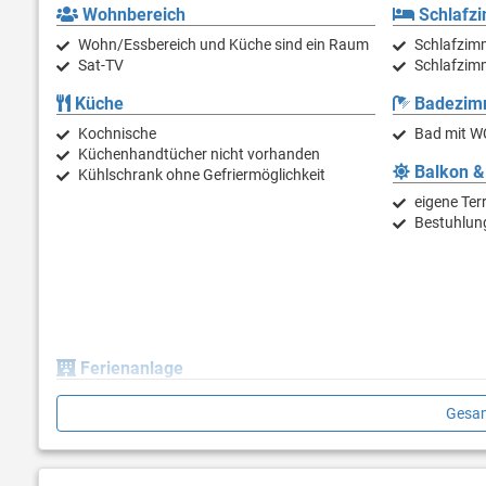
Wohnbereich
Schlafz
Wohn/Essbereich und Küche sind ein Raum
Schlafzim
Sat-TV
Schlafzimm
Küche
Badezim
Kochnische
Bad mit W
Küchenhandtücher nicht vorhanden
Balkon &
Kühlschrank ohne Gefriermöglichkeit
eigene Ter
Bestuhlun
Ferienanlage
Gesam
Die Mobilhomes befinden sich in auf den zwei Halbinseln in der 
Restaurants, Fast-Food-Restaurant und mehrere Bars und Cafe
Im Supermarkt erhalten Sie alle Dinge des täglichen Bedarfs. We