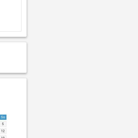
So
5
12