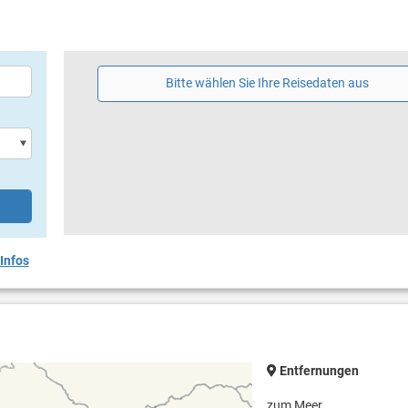
 Eingang der Anlage lässt Kinderherzen höher schlagen.
t- & Freizeitangebot in der Campinganlage und in der näheren Umgebun
Bitte wählen Sie Ihre Reisedaten aus
er & Tretboote, Aquapark & Wassersportzentrum und vieles mehr.
eyplätze, Mini-Golf, Tischtennis und viele weitere Sport- & Freizeitmöglich
ball
Fahrräder
Tischtennis
sche
Infos
Entfernungen
zum Meer