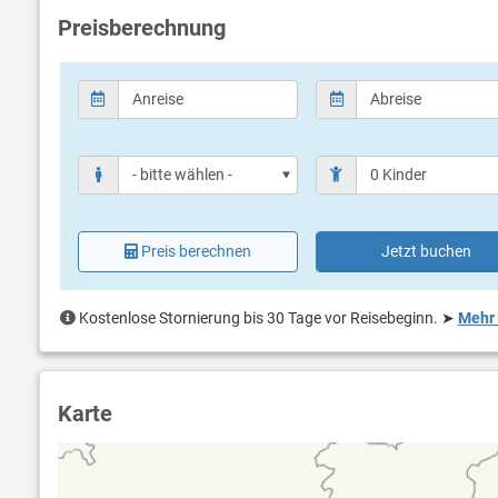
Souvenirshop, Shop m. Strandutensilien und der
"Family Park"
am
Preisberechnung
Kinder und Aktivurlauber werden vom abwechslungsreichen Spor
begeistert sein.
Es gibt eine Surfschule, eine Tauchschule, Verleih von Fahrräd
In unmittelbarer Nähe befinden sich Tennis-, Fußball- & Beachvoll
Animation
Beachvolley
Tauchen
Minigolf
Preis berechnen
Jetzt buchen
Windsurfen
Wasserrut
Kostenlose Stornierung bis 30 Tage vor Reisebeginn.
➤
Mehr 
Karte