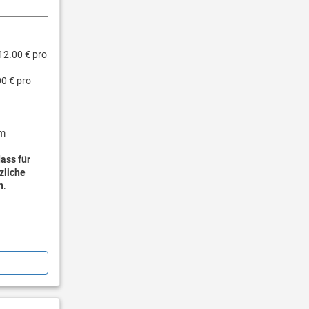
12.00 € pro
0 € pro
im
ass für
zliche
n
.
 la carte
ember),