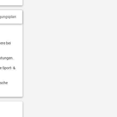
gungsplan
ere bei
istungen.
e Sport- &
ische