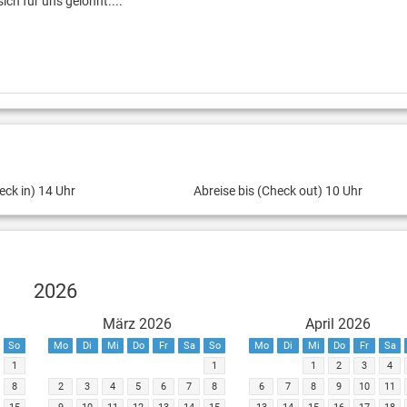
ich für uns gelohnt....
eck in) 14 Uhr
Abreise bis (Check out) 10 Uhr
2026
März 2026
April 2026
So
Mo
Di
Mi
Do
Fr
Sa
So
Mo
Di
Mi
Do
Fr
Sa
1
1
1
2
3
4
8
2
3
4
5
6
7
8
6
7
8
9
10
11