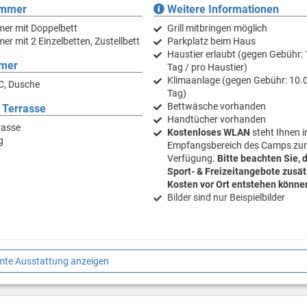
immer
Weitere Informationen
mer mit Doppelbett
Grill mitbringen möglich
er mit 2 Einzelbetten, Zustellbett
Parkplatz beim Haus
Haustier erlaubt (gegen Gebühr: 
mer
Tag / pro Haustier)
Klimaanlage (gegen Gebühr: 10.0
C, Dusche
Tag)
Bettwäsche vorhanden
 Terrasse
Handtücher vorhanden
rasse
Kostenloses WLAN
steht Ihnen 
g
Empfangsbereich des Camps zur
Verfügung.
Bitte beachten Sie, d
Sport- & Freizeitangebote zusät
Kosten vor Ort entstehen könne
Bilder sind nur Beispielbilder
te Ausstattung anzeigen
Nähe von Medulin. Auf dem 300.000 m² großen Areal befinden sich sechs a
s.
itere Serviceleistungen sind Wäscherei (Juli-September), Kiosk (Mai-Sept