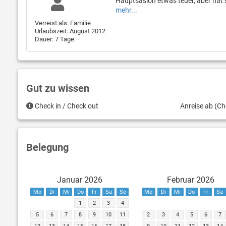
Hauptsasion etwas teuer, aber hat s
mehr...
Verreist als: Familie
Urlaubszeit: August 2012
Dauer: 7 Tage
Gut zu wissen
Check in / Check out
Anreise ab (Ch
Belegung
Januar 2026
Februar 2026
Mo
Di
Mi
Do
Fr
Sa
So
Mo
Di
Mi
Do
Fr
Sa
1
2
3
4
5
6
7
8
9
10
11
2
3
4
5
6
7