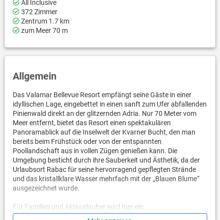
All Inclusive
372 Zimmer
Zentrum 1.7 km
zum Meer 70 m
Allgemein
Das Valamar Bellevue Resort empfängt seine Gäste in einer
idyllischen Lage, eingebettet in einen sanft zum Ufer abfallenden
Pinienwald direkt an der glitzernden Adria. Nur 70 Meter vom
Meer entfernt, bietet das Resort einen spektakulären
Panoramablick auf die Inselwelt der Kvarner Bucht, den man
bereits beim Frühstück oder von der entspannten
Poollandschaft aus in vollen Zügen genießen kann. Die
Umgebung besticht durch ihre Sauberkeit und Ästhetik, da der
Urlaubsort Rabac für seine hervorragend gepflegten Strände
und das kristallklare Wasser mehrfach mit der „Blauen Blume“
ausgezeichnet wurde.
Für Familien und Aktivurlauber wird hier ein
abwechslungsreiches Programm geboten, das keine Wünsche