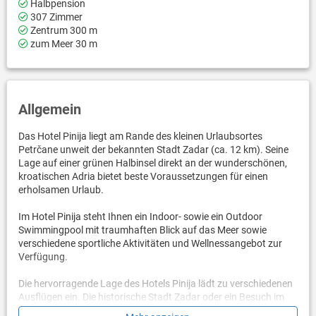
Halbpension
307 Zimmer
Zentrum 300 m
zum Meer 30 m
Allgemein
Das Hotel Pinija liegt am Rande des kleinen Urlaubsortes
Petrčane unweit der bekannten Stadt Zadar (ca. 12 km). Seine
Lage auf einer grünen Halbinsel direkt an der wunderschönen,
kroatischen Adria bietet beste Voraussetzungen für einen
erholsamen Urlaub.
Im Hotel Pinija steht Ihnen ein Indoor- sowie ein Outdoor
Swimmingpool mit traumhaften Blick auf das Meer sowie
verschiedene sportliche Aktivitäten und Wellnessangebot zur
Verfügung.
Die hervorragende Lage des Hotels Pinija lädt zu verschiedenen
Ausflügen ein. Die historische Stadt Zadar oder ein Besuch im
Nationalpark Krka sowie unzählige, vorgelagerte Inseln sind