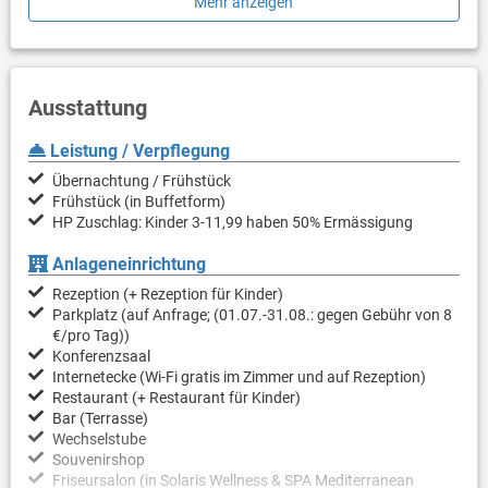
Mehr anzeigen
Vielfalt an Sportmöglichkeiten wie z.B. Minigolf. Mehr
Informationen zum
Solaris Beach Resort
finden Sie auch hier.
Ausstattung
Leistung / Verpflegung
Übernachtung / Frühstück
Frühstück (in Buffetform)
HP Zuschlag: Kinder 3-11,99 haben 50% Ermässigung
Anlageneinrichtung
Rezeption (+ Rezeption für Kinder)
Parkplatz (auf Anfrage; (01.07.-31.08.: gegen Gebühr von 8
€/pro Tag))
Konferenzsaal
Internetecke (Wi-Fi gratis im Zimmer und auf Rezeption)
Restaurant (+ Restaurant für Kinder)
Bar (Terrasse)
Wechselstube
Souvenirshop
Friseursalon (in Solaris Wellness & SPA Mediterranean