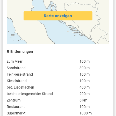
Karte anzeigen
Entfernungen
zum Meer
100 m
Sandstrand
300 m
Feinkieselstrand
100 m
Kieselstrand
100 m
bet. Liegeflächen
400 m
behindertengerechter Strand
200 m
Zentrum
6 km
Restaurant
100 m
Supermarkt
1000 m