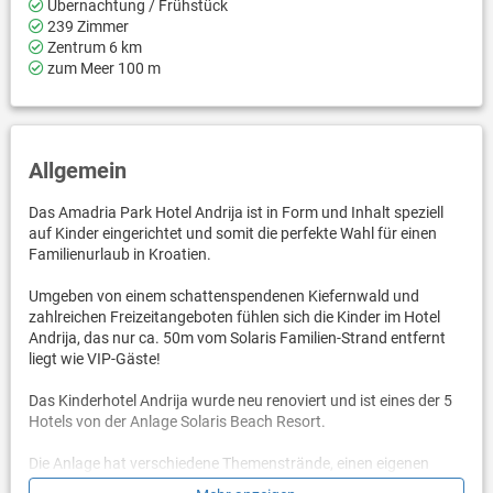
Übernachtung / Frühstück
239 Zimmer
Zentrum 6 km
zum Meer 100 m
Allgemein
Das Amadria Park Hotel Andrija ist in Form und Inhalt speziell
auf Kinder eingerichtet und somit die perfekte Wahl für einen
Familienurlaub in Kroatien.
Umgeben von einem schattenspendenen Kiefernwald und
zahlreichen Freizeitangeboten fühlen sich die Kinder im Hotel
Andrija, das nur ca. 50m vom Solaris Familien-Strand entfernt
liegt wie VIP-Gäste!
Das Kinderhotel Andrija wurde neu renoviert und ist eines der 5
Hotels von der Anlage Solaris Beach Resort.
Die Anlage hat verschiedene Themenstrände, einen eigenen
Aquapark, ein Wellness-Center, eine eigene Marina und eine