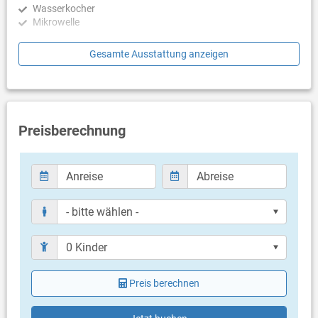
Wasserkocher
Mikrowelle
Schlafzimmer
Gesamte Ausstattung anzeigen
Schlafzimmer mit Doppelbett, Laminat
Badezimmer
Bad mit WC, Dusche
Preisberechnung
Balkon & Terrasse
eigener Balkon
Bestuhlung
Balkongröße: 10 m²
Weitere Informationen
Garten zur Benutzung
Grill vorhanden
Privater Parkplatz auf dem Grundstück
Haustier erlaubt (kostenlos)
Preis berechnen
Klimaanlage im Preis inklusive
Bettwäsche vorhanden
Handtücher vorhanden