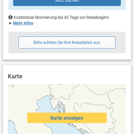
Jetzt buchen
Fön
Waschmaschine in der Unterkunft
Internet per WLAN
Kostenlose Stornierung bis 43 Tage vor Reisebeginn.
Haustiere sind kostenlos
➤
Mehr Infos
Bitte wählen Sie Ihre Reisedaten aus
Karte
Karte anzeigen