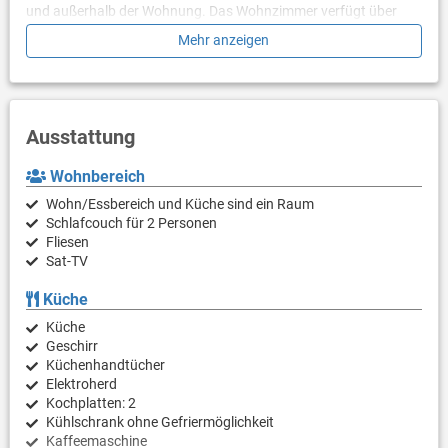
und außerhalb der Wohnung. Das Wohnzimmer verfügt über
einen Sitzbereich und einen Fernseher mit Satellitenkanälen. Der
Mehr anzeigen
Garten verfügt über Sitzmöbel, Grill und Kamin.
Das Haus ist klimatisiert, Haustiere sind auf Anfrage gestattet.
Parkplätze stehen vor der Unterkunft zur Verfügung. Heizung in
kalten Zeiten mit Klimaanlage und zusätzlichem Heizelement.
Ausstattung
Stadt mit Lebensmittelgeschäft ist 2,5 km entfernt, Flughafen
80 km und von größerer Stadt ist 15 km entfernt.
Wohnbereich
Wohn/Essbereich und Küche sind ein Raum
Schlafcouch für 2 Personen
Fliesen
Sat-TV
Küche
Küche
Geschirr
Küchenhandtücher
Elektroherd
Kochplatten: 2
Kühlschrank ohne Gefriermöglichkeit
Kaffeemaschine