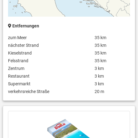
Entfernungen
zum Meer
35 km
nächster Strand
35 km
Kieselstrand
35 km
Felsstrand
35 km
Zentrum
3 km
Restaurant
3 km
Supermarkt
3 km
verkehrsreiche Straße
20 m