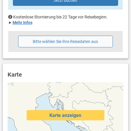
Jetzt buchen
Grillen nicht erlaubt
Privater Parkplatz auf dem Grundstück
Haustier nicht erlaubt
Kostenlose Stornierung bis 22 Tage vor Reisebeginn.
Klimaanlage im Preis inklusive
➤
Mehr Infos
Bettwäsche vorhanden
Handtücher vorhanden
Fön
Bitte wählen Sie Ihre Reisedaten aus
Waschmaschine in der Unterkunft
Internet per WLAN
Karte
Karte anzeigen