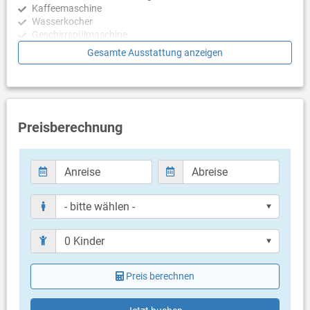
Kaffeemaschine
Wasserkocher
Geschirrspülmaschine
Gesamte Ausstattung anzeigen
Schlafzimmer
Schlafzimmer mit Doppelbett, Zugang zu Balkon/Terrasse,
Laminat
Schlafzimmer mit Doppelbett, Zugang zu Balkon/Terrasse,
Laminat
Preisberechnung
Badezimmer
Bad mit WC, Dusche
Nur separate Toilette (Gäste WC)
Balkon & Terrasse
eigener Balkon
überdacht
Meerblick
Bestuhlung
Preis berechnen
Balkongröße: 12 m²
Weitere Informationen