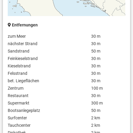
Entfernungen
zum Meer
30 m
nächster Strand
30 m
Sandstrand
50 m
Feinkieselstrand
30 m
Kieselstrand
30 m
Felsstrand
30 m
bet. Liegeflächen
30 m
Zentrum
100 m
Restaurant
30 m
Supermarkt
300 m
Bootsanlegeplatz
50 m
Surfcenter
2 km
Tauchcenter
2 km
Diskothek
2 km