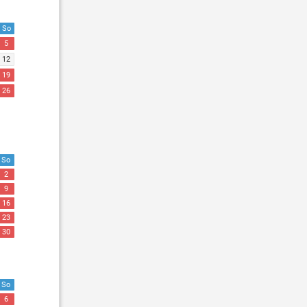
So
5
12
19
26
So
2
9
16
23
30
So
6