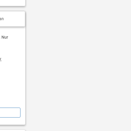
an
. Nur
,
einen guten
s, die