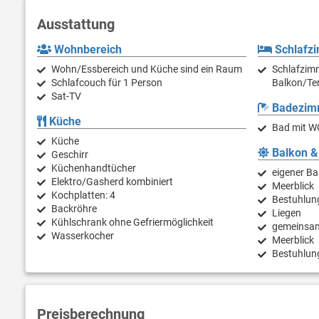
Ausstattung
Wohnbereich
Schlafz
Wohn/Essbereich und Küche sind ein Raum
Schlafzimm
Schlafcouch für 1 Person
Balkon/Ter
Sat-TV
Badezim
Küche
Bad mit W
Küche
Balkon &
Geschirr
Küchenhandtücher
eigener Ba
Elektro/Gasherd kombiniert
Meerblick
Kochplatten: 4
Bestuhlun
Backröhre
Liegen
Kühlschrank ohne Gefriermöglichkeit
gemeinsam
Wasserkocher
Meerblick
Bestuhlun
Preisberechnung