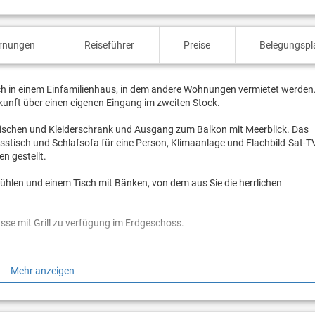
ernungen
Reiseführer
Preise
Belegungspl
ch in einem Einfamilienhaus, in dem andere Wohnungen vermietet werden
kunft über einen eigenen Eingang im zweiten Stock.
tischen und Kleiderschrank und Ausgang zum Balkon mit Meerblick. Das
tisch und Schlafsofa für eine Person, Klimaanlage und Flachbild-Sat-TV
 gestellt.
ühlen und einem Tisch mit Bänken, von dem aus Sie die herrlichen
sse mit Grill zu verfügung im Erdgeschoss.
 auf 200 m die Bäckerei, verschiedene Bars in Strandnähe finden, wo Sie 
Mehr anzeigen
as Meer bewundern. Im Dorf gibt es mehrere typisch istrische Restaurant
 anbieten.