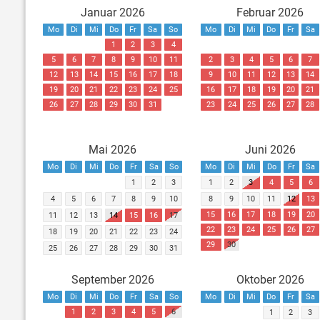
Januar 2026
Februar 2026
Mo
Di
Mi
Do
Fr
Sa
So
Mo
Di
Mi
Do
Fr
Sa
1
2
3
4
5
6
7
8
9
10
11
2
3
4
5
6
7
12
13
14
15
16
17
18
9
10
11
12
13
14
19
20
21
22
23
24
25
16
17
18
19
20
21
26
27
28
29
30
31
23
24
25
26
27
28
Mai 2026
Juni 2026
Mo
Di
Mi
Do
Fr
Sa
So
Mo
Di
Mi
Do
Fr
Sa
1
2
3
1
2
3
4
5
6
4
5
6
7
8
9
10
8
9
10
11
12
13
15
16
17
18
19
20
11
12
13
14
15
16
17
22
23
24
25
26
27
18
19
20
21
22
23
24
29
30
25
26
27
28
29
30
31
September 2026
Oktober 2026
Mo
Di
Mi
Do
Fr
Sa
So
Mo
Di
Mi
Do
Fr
Sa
1
2
3
4
5
6
1
2
3