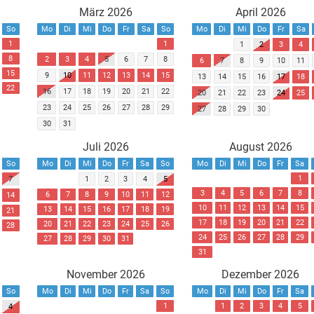
März 2026
April 2026
So
Mo
Di
Mi
Do
Fr
Sa
So
Mo
Di
Mi
Do
Fr
Sa
1
1
1
2
3
4
8
2
3
4
5
6
7
8
6
7
8
9
10
11
15
9
10
11
12
13
14
15
13
14
15
16
17
18
22
16
17
18
19
20
21
22
20
21
22
23
24
25
23
24
25
26
27
28
29
27
28
29
30
30
31
Juli 2026
August 2026
So
Mo
Di
Mi
Do
Fr
Sa
So
Mo
Di
Mi
Do
Fr
Sa
1
7
1
2
3
4
5
3
4
5
6
7
8
6
7
8
9
10
11
12
14
10
11
12
13
14
15
13
14
15
16
17
18
19
21
17
18
19
20
21
22
20
21
22
23
24
25
26
28
24
25
26
27
28
29
27
28
29
30
31
31
November 2026
Dezember 2026
So
Mo
Di
Mi
Do
Fr
Sa
So
Mo
Di
Mi
Do
Fr
Sa
1
1
2
3
4
5
4