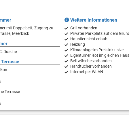
immer
Weitere Informationen
er mit Doppelbett, Zugang zu
Grill vorhanden
rasse, Meerblick
Privater Parkplatz auf dem Grun
Haustier nicht erlaubt
mer
Heizung
Klimaanlage im Preis inklusive
C, Dusche
Eigentümer lebt im gleichen Hau
Bettwäsche vorhanden
 Terrasse
Handtücher vorhanden
lkon
Internet per WLAN
g
e Terrasse
g