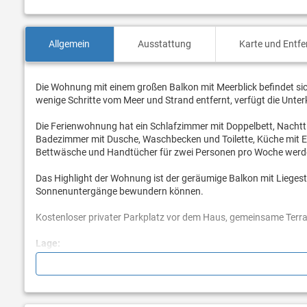
Allgemein
Ausstattung
Karte und Entf
Die Wohnung mit einem großen Balkon mit Meerblick befindet si
wenige Schritte vom Meer und Strand entfernt, verfügt die Unter
Die Ferienwohnung hat ein Schlafzimmer mit Doppelbett, Nacht
Badezimmer mit Dusche, Waschbecken und Toilette, Küche mit Ess
Bettwäsche und Handtücher für zwei Personen pro Woche werden
Das Highlight der Wohnung ist der geräumige Balkon mit Liegest
Sonnenuntergänge bewundern können.
Kostenloser privater Parkplatz vor dem Haus, gemeinsame Terra
Lage:
Auf 150 m gibt es ein kleines Lebensmittelgeschäft, während Sie
Kaffee, Getränke oder Fast Food genießen können, während Sie d
Menüs mit frischem Fisch, Fleisch, Vorspeisen, Risotto und mehr