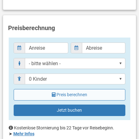
Badezimmer
Bad mit WC, Dusche
Preisberechnung
Balkon & Terrasse
eigene Terrasse
überdacht
Bestuhlung
Terrassengröße: 12 m²
Weitere Informationen
Garten zur Benutzung
Grill mitbringen möglich
Privater Parkplatz auf dem Grundstück
Haustier nicht erlaubt
Preis berechnen
Klimaanlage im Preis inklusive
Eigentümer lebt im gleichen Haus
Bettwäsche vorhanden
Jetzt buchen
Handtücher vorhanden
Internet per WLAN
Kostenlose Stornierung bis 22 Tage vor Reisebeginn.
➤
Mehr Infos