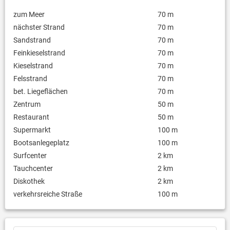
zum Meer
70 m
nächster Strand
70 m
Sandstrand
70 m
Feinkieselstrand
70 m
Kieselstrand
70 m
Felsstrand
70 m
bet. Liegeflächen
70 m
Zentrum
50 m
Restaurant
50 m
Supermarkt
100 m
Bootsanlegeplatz
100 m
Surfcenter
2 km
Tauchcenter
2 km
Diskothek
2 km
verkehrsreiche Straße
100 m