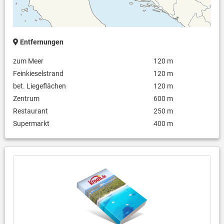
Entfernungen
zum Meer
120 m
Feinkieselstrand
120 m
bet. Liegeflächen
120 m
Zentrum
600 m
Restaurant
250 m
Supermarkt
400 m