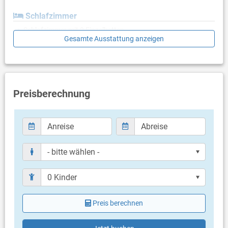
Schlafzimmer
Schlafzimmer mit 2 Einzelbetten
Gesamte Ausstattung anzeigen
Badezimmer
Bad mit WC, Dusche
Bad mit WC, Dusche
Preisberechnung
Balkon & Terrasse
eigener Balkon
Balkongröße: 6 m²
Weitere Informationen
Grill vorhanden
Privater Parkplatz auf dem Grundstück
Haustier nicht erlaubt
Klimaanlage im Preis inklusive
Bettwäsche vorhanden
Handtücher vorhanden
Preis berechnen
Internet per WLAN