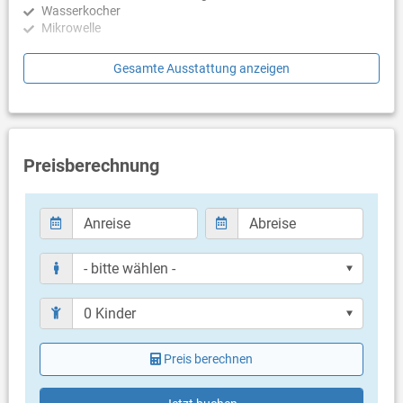
Wasserkocher
Mikrowelle
Schlafzimmer
Gesamte Ausstattung anzeigen
Schlafzimmer mit Doppelbett, Zugang zu Balkon/Terrasse
Badezimmer
Bad mit WC, Badewanne
Preisberechnung
Balkon & Terrasse
eigener Balkon
teilweise überdacht
Balkongröße: 5 m²
Weitere Informationen
Grill vorhanden
Privater Parkplatz auf dem Grundstück
Haustier erlaubt (gegen Gebühr: 5.00 € pro Tag / pro
Haustier)
Preis berechnen
Klimaanlage im Preis inklusive
Eigentümer lebt im gleichen Haus
Bettwäsche vorhanden