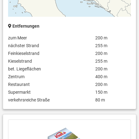
Entfernungen
zum Meer
200 m
nächster Strand
255 m
Feinkieselstrand
200 m
Kieselstrand
255 m
bet. Liegeflächen
200 m
Zentrum
400 m
Restaurant
200 m
Supermarkt
150 m
verkehrsreiche Straße
80 m