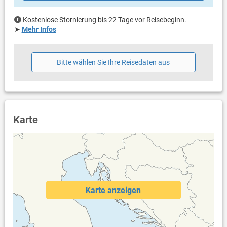
Dusche im Außenbereich
Haustier nicht erlaubt
Kostenlose Stornierung bis 22 Tage vor Reisebeginn.
Klimaanlage im Preis inklusive
➤
Mehr Infos
Bettwäsche vorhanden
Handtücher vorhanden
Waschmaschine in der Unterkunft
Bitte wählen Sie Ihre Reisedaten aus
Internet per Kabelanschluss
Safe
der Pool steht allen Einheiten zur Verfügung
Karte
Karte anzeigen