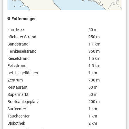
Entfernungen
zum Meer
50 m
nächster Strand
950 m
Sandstrand
1,1 km
Feinkieselstrand
950 m
Kieselstrand
1,5 km
Felsstrand
1,5 km
bet. Liegeflächen
1 km
Zentrum
700 m
Restaurant
50 m
Supermarkt
50 m
Bootsanlegeplatz
200 m
Surfcenter
1 km
Tauchcenter
1 km
Diskothek
2 km