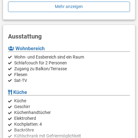
Swimmingpool, Internet-WLAN und Klimaanlage sind im Preis
Mehr anzeigen
inbegriffen.
Der Swimmingpool mit Liegestühlen und Sonnenschirmen steht
den Gästen vom 1.5.-1.10. zur Verfügung.
Parkplätze für Ihr Auto befinden sich in einer Garage (-1. Stock)
Ausstattung
des Komplexes. Die Garage ist mit dem Aufzug mit dem
Erdgeschoss verbunden.
Wohnbereich
Sie haben alles, was Sie für einen ruhigen, erholsamen Urlaub
direkt am Meer brauchen.
Wohn- und Essbereich sind ein Raum
Schlafcouch für 2 Personen
Zugang zu Balkon/Terrasse
Fliesen
Sat-TV
Küche
Küche
Geschirr
Küchenhandtücher
Elektroherd
Kochplatten: 4
Backröhre
Kühlschrank mit Gefriermöglichkeit