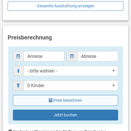
Gesamte Ausstattung anzeigen
Schlafzimmer mit Doppelbett, Zustellbett, Laminat
Badezimmer
Bad mit WC, Dusche
Preisberechnung
Balkon & Terrasse
eigene Terrasse
Bestuhlung
Terrassengröße: 5 m²
Weitere Informationen
Garten zur Benutzung
Parkplatz beim Haus
Haustier nicht erlaubt
Klimaanlage im Preis inklusive
Eigentümer lebt im gleichen Haus
Preis berechnen
Bettwäsche vorhanden
Handtücher vorhanden
Waschmaschine in der Unterkunft
Jetzt buchen
Internet per WLAN