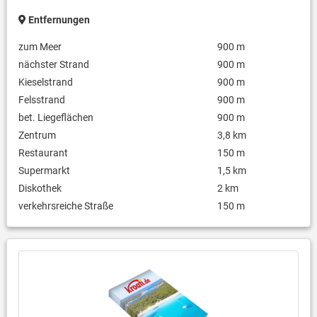
Entfernungen
zum Meer
900 m
nächster Strand
900 m
Kieselstrand
900 m
Felsstrand
900 m
bet. Liegeflächen
900 m
Zentrum
3,8 km
Restaurant
150 m
Supermarkt
1,5 km
Diskothek
2 km
verkehrsreiche Straße
150 m