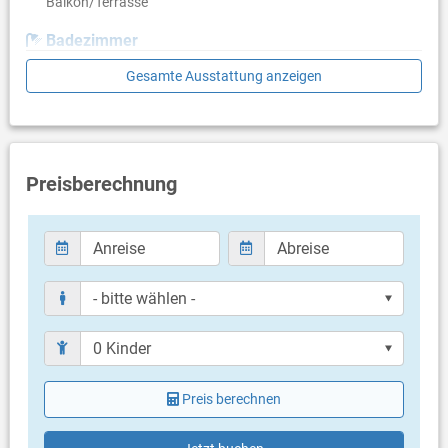
Balkon/Terrasse
Badezimmer
Bad mit WC, Dusche
Gesamte Ausstattung anzeigen
Bad mit WC, Dusche
Balkon & Terrasse
eigene Terrasse
Terrassengröße: 20 m²
Preisberechnung
Weitere Informationen
Grill vorhanden
Privater Parkplatz auf dem Grundstück
Haustier nicht erlaubt
Heizung
Klimaanlage im Preis inklusive
Bettwäsche vorhanden
Handtücher vorhanden
Internet per WLAN
Preis berechnen