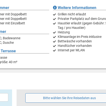
immer
Weitere Informationen
mer mit Doppelbett
Grillen nicht erlaubt
mer mit Doppelbett
Privater Parkplatz auf dem Grun
er mit Einzelbett
Haustier erlaubt (gegen Gebühr: 
Tag / pro Haustier)
mer
Heizung
Klimaanlage im Preis inklusive
C, Badewanne
Bettwäsche vorhanden
C, Dusche
Handtücher vorhanden
Internet per WLAN
 Terrasse
rasse
größe: 40 m²
Bitte wählen Sie Ihre Reisedaten aus