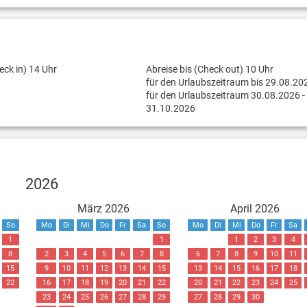
eck in) 14 Uhr
Abreise bis (Check out) 10 Uhr
für den Urlaubszeitraum bis 29.08.20
für den Urlaubszeitraum 30.08.2026 -
31.10.2026
2026
März 2026
April 2026
So
Mo
Di
Mi
Do
Fr
Sa
So
Mo
Di
Mi
Do
Fr
Sa
1
1
1
2
3
4
8
2
3
4
5
6
7
8
6
7
8
9
10
11
15
9
10
11
12
13
14
15
13
14
15
16
17
18
22
16
17
18
19
20
21
22
20
21
22
23
24
25
23
24
25
26
27
28
29
27
28
29
30