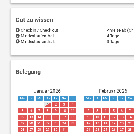
Gut zu wissen
Check in / Check out
Anreise ab (Ch
Mindestaufenthalt
4 Tage
Mindestaufenthalt
3 Tage
Belegung
Januar 2026
Februar 2026
Mo
Di
Mi
Do
Fr
Sa
So
Mo
Di
Mi
Do
Fr
Sa
1
2
3
4
5
6
7
8
9
10
11
2
3
4
5
6
7
12
13
14
15
16
17
18
9
10
11
12
13
14
19
20
21
22
23
24
25
16
17
18
19
20
21
26
27
28
29
30
31
23
24
25
26
27
28