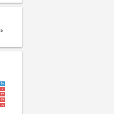
26
So
5
12
19
26