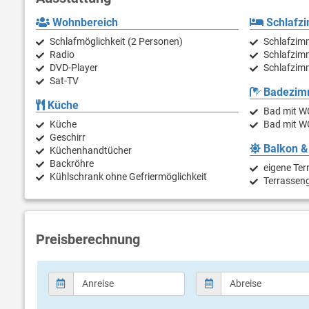
Wohnbereich
Schlafz
Schlafmöglichkeit (2 Personen)
Schlafzim
Radio
Schlafzim
DVD-Player
Schlafzimm
Sat-TV
Badezim
Küche
Bad mit W
Küche
Bad mit W
Geschirr
Balkon &
Küchenhandtücher
Backröhre
eigene Ter
Kühlschrank ohne Gefriermöglichkeit
Terrassen
Preisberechnung