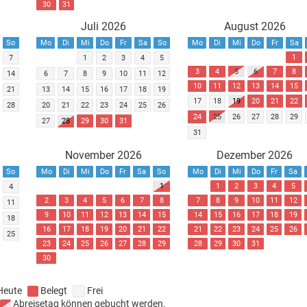
30
31
Juli 2026
August 2026
So
Mo
Di
Mi
Do
Fr
Sa
So
Mo
Di
Mi
Do
Fr
Sa
1
7
1
2
3
4
5
3
4
5
6
7
8
14
6
7
8
9
10
11
12
10
11
12
13
14
15
21
13
14
15
16
17
18
19
17
18
19
20
21
22
28
20
21
22
23
24
25
26
24
25
26
27
28
29
27
28
29
30
31
31
November 2026
Dezember 2026
So
Mo
Di
Mi
Do
Fr
Sa
So
Mo
Di
Mi
Do
Fr
Sa
1
1
2
3
4
5
4
2
3
4
5
6
7
8
7
8
9
10
11
12
11
9
10
11
12
13
14
15
14
15
16
17
18
19
18
16
17
18
19
20
21
22
21
22
23
24
25
26
25
23
24
25
26
27
28
29
28
29
30
31
30
Heute
Belegt
Frei
Abreisetag können gebucht werden.