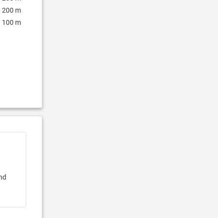
200 m
100 m
und