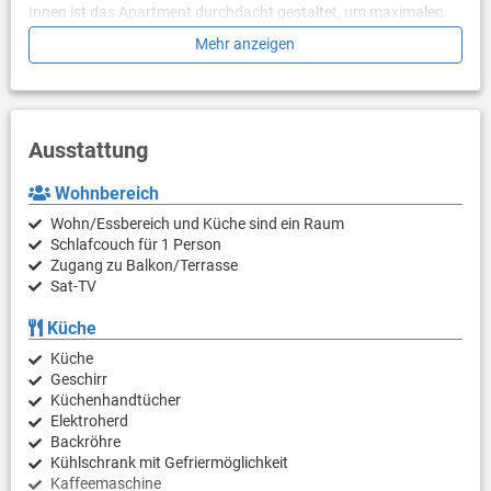
Innen ist das Apartment durchdacht gestaltet, um maximalen
Komfort zu gewährleisten. Mit zwei geräumigen Schlafzimmern,
Mehr anzeigen
einem zusätzlichen Ausziehbett und zwei modernen
Badezimmern bietet es Platz für bis zu fünf Gäste. Die Küche ist
komplett ausgestattet mit Geschirrspüler, Backofen,
Kaffeemaschine und allen Utensilien für einen sorgenfreien
Aufenthalt. Das klimatisierte Wohnzimmer sorgt mit Smart-TV,
Ausstattung
Soundsystem und kostenlosem WLAN für eine entspannte
Atmosphäre. Eine Waschmaschine steht den Gästen ebenfalls
Wohnbereich
zur Verfügung.
Wohn/Essbereich und Küche sind ein Raum
Ein privater Parkplatz befindet sich direkt vor dem Gebäude, und
Schlafcouch für 1 Person
Geschäfte, Bäckereien und Restaurants sind bequem zu Fuß
Zugang zu Balkon/Terrasse
erreichbar. Das Penthouse ist ein Nichtraucherapartment,
Sat-TV
Haustiere sind nicht erlaubt, was eine saubere und ruhige
Umgebung für alle Gäste garantiert.
Küche
Küche
Dank der ausgezeichneten Lage, der hochwertigen Ausstattung
Geschirr
und des sorgfältig gestalteten Innen- und Außenbereichs ist
Küchenhandtücher
dieses Penthouse die perfekte Wahl für alle, die einen
Elektroherd
erholsamen und stilvollen Urlaub in Istrien suchen.
Backröhre
Kühlschrank mit Gefriermöglichkeit
Kaffeemaschine