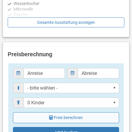
Wasserkocher
Mikrowelle
Toaster
Geschirrspülmaschine
Gesamte Ausstattung anzeigen
Schlafzimmer
Schlafzimmer mit Doppelbett
Schlafzimmer mit Doppelbett
Preisberechnung
Badezimmer
Bad mit Dusche
Bad mit Dusche
Balkon & Terrasse
eigener Balkon
Bestuhlung
Weitere Informationen
Grill vorhanden
Preis berechnen
Privater Parkplatz auf dem Grundstück
Whirlpool
Haustier nicht erlaubt