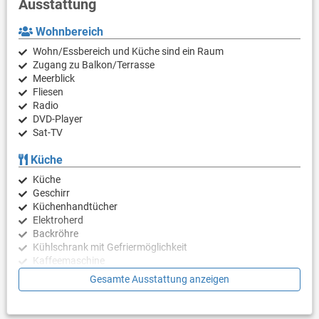
Ausstattung
Wohnbereich
Wohn/Essbereich und Küche sind ein Raum
Zugang zu Balkon/Terrasse
Meerblick
Fliesen
Radio
DVD-Player
Sat-TV
Küche
Küche
Geschirr
Küchenhandtücher
Elektroherd
Backröhre
Kühlschrank mit Gefriermöglichkeit
Kaffeemaschine
Wasserkocher
Gesamte Ausstattung anzeigen
Mikrowelle
Toaster
Geschirrspülmaschine