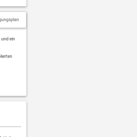
gungsplan
 und ein
lierten