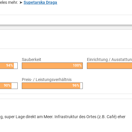
ieles mehr. ➤
Supetarska Draga
Sauberkeit
Einrichtung / Ausstattu
94%
100%
Preis- / Leistungsverhältnis
90%
96%
, super Lage direkt am Meer. Infrastruktur des Ortes (z.B. Café) eher