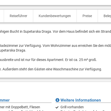
Reiseführer
Kundenbewertungen
Preise
Bele
ruhigen Bucht in Supetarska Draga. Vor dem Haus befindet sich ein Strand
 Badezimmer zur Verfügung. Vom Wohnzimmer aus erreichen Sie den möb
Supetarska Draga.
sbreite und ist nur für dieses Apartment. Er ist ca. 25 m² groß.
sive. Außerdem steht den Gästen eine Waschmaschine zur Verfügung.
immer
Weitere Informationen
er mit Doppelbett, Fliesen
Grill vorhanden