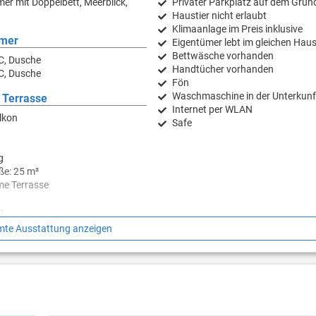
er mit Doppelbett, Meerblick,
Privater Parkplatz auf dem Grun
Haustier nicht erlaubt
Klimaanlage im Preis inklusive
mer
Eigentümer lebt im gleichen Hau
Bettwäsche vorhanden
C, Dusche
Handtücher vorhanden
C, Dusche
Fön
Waschmaschine in der Unterkunf
 Terrasse
Internet per WLAN
lkon
Safe
g
ße: 25 m²
e Terrasse
g
te Ausstattung anzeigen
hirm
größe: 85 m²