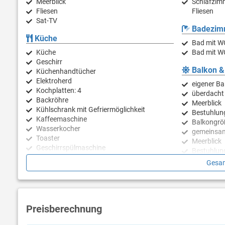
Meerblick
Schlafzimm
Fliesen
Fliesen
Sat-TV
Badezim
Küche
Bad mit W
Küche
Bad mit W
Geschirr
Balkon &
Küchenhandtücher
Elektroherd
eigener Ba
Kochplatten: 4
überdacht
Backröhre
Meerblick
Kühlschrank mit Gefriermöglichkeit
Bestuhlun
Kaffeemaschine
Balkongrö
Wasserkocher
gemeinsam
Toaster
Meerblick
Geschirrspülmaschine
Bestuhlun
Liegen
Gesam
Sonnensc
Terrassen
Preisberechnung