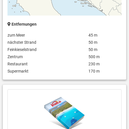
Entfernungen
zum Meer
45 m
nächster Strand
50 m
Feinkieselstrand
50 m
Zentrum
500 m
Restaurant
230 m
Supermarkt
170 m