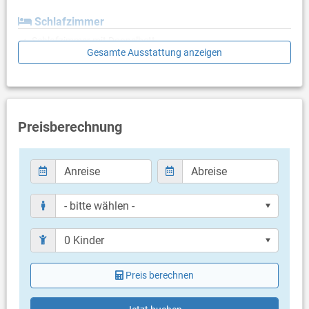
Schlafzimmer
Schlafzimmer mit Doppelbett
Gesamte Ausstattung anzeigen
Schlafzimmer mit Einzelbett
Badezimmer
Bad mit WC, Dusche
Preisberechnung
Balkon & Terrasse
eigener Balkon
Balkongröße: 8 m²
eigene Terrasse
Terrassengröße: 8 m²
Weitere Informationen
Grill vorhanden
Privater Parkplatz auf dem Grundstück
Haustier erlaubt (kostenlos)
Klimaanlage im Preis inklusive
Preis berechnen
Bettwäsche vorhanden
Handtücher vorhanden
Fön