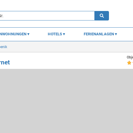
ENWOHNUNGEN
HOTELS
FERIENANLAGEN
benik
Obj
rnet