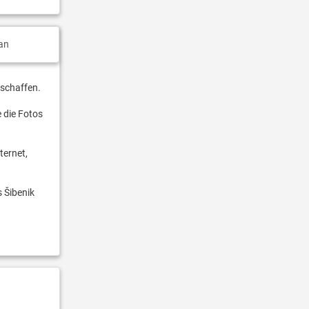
an
 schaffen.
e die Fotos
ternet,
s Šibenik