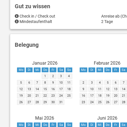
Gut zu wissen
Check in / Check out
Anreise ab (Ch
Mindestaufenthalt
2 Tage
Belegung
Januar 2026
Februar 2026
Mo
Di
Mi
Do
Fr
Sa
So
Mo
Di
Mi
Do
Fr
Sa
1
2
3
4
5
6
7
8
9
10
11
2
3
4
5
6
7
12
13
14
15
16
17
18
9
10
11
12
13
14
19
20
21
22
23
24
25
16
17
18
19
20
21
26
27
28
29
30
31
23
24
25
26
27
28
Mai 2026
Juni 2026
Mo
Di
Mi
Do
Fr
Sa
So
Mo
Di
Mi
Do
Fr
Sa