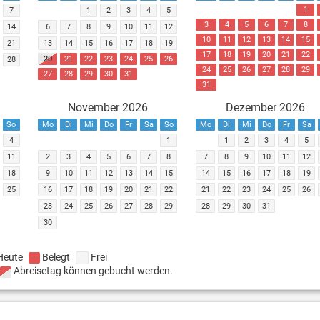
1
7
1
2
3
4
5
3
4
5
6
7
8
14
6
7
8
9
10
11
12
10
11
12
13
14
15
21
13
14
15
16
17
18
19
17
18
19
20
21
22
20
21
22
23
24
25
26
28
24
25
26
27
28
29
27
28
29
30
31
31
November 2026
Dezember 2026
So
Mo
Di
Mi
Do
Fr
Sa
So
Mo
Di
Mi
Do
Fr
Sa
4
1
1
2
3
4
5
11
2
3
4
5
6
7
8
7
8
9
10
11
12
18
9
10
11
12
13
14
15
14
15
16
17
18
19
25
16
17
18
19
20
21
22
21
22
23
24
25
26
23
24
25
26
27
28
29
28
29
30
31
30
Heute
Belegt
Frei
Abreisetag können gebucht werden.