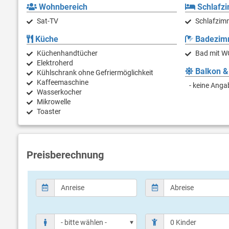
Wohnbereich
Schlafz
Sat-TV
Schlafzim
Küche
Badezim
Küchenhandtücher
Bad mit W
Elektroherd
Balkon &
Kühlschrank ohne Gefriermöglichkeit
Kaffeemaschine
- keine Anga
Wasserkocher
Mikrowelle
Toaster
Preisberechnung