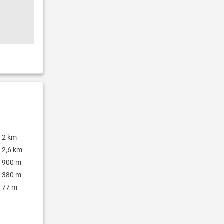
2 km
2,6 km
900 m
380 m
77 m