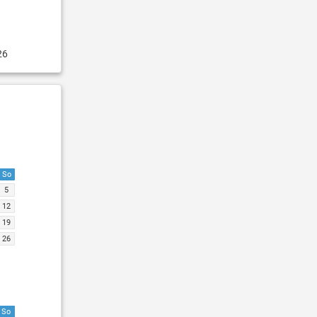
26
So
5
12
19
26
So