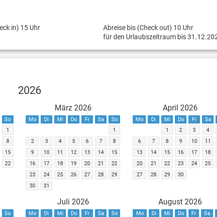
eck in) 15 Uhr
Abreise bis (Check out) 10 Uhr
für den Urlaubszeitraum bis 31.12.20
2026
März 2026
April 2026
So
Mo
Di
Mi
Do
Fr
Sa
So
Mo
Di
Mi
Do
Fr
Sa
1
1
1
2
3
4
8
2
3
4
5
6
7
8
6
7
8
9
10
11
15
9
10
11
12
13
14
15
13
14
15
16
17
18
22
16
17
18
19
20
21
22
20
21
22
23
24
25
23
24
25
26
27
28
29
27
28
29
30
30
31
Juli 2026
August 2026
So
Mo
Di
Mi
Do
Fr
Sa
So
Mo
Di
Mi
Do
Fr
Sa