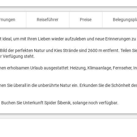
ernungen
Reiseführer
Preise
Belegungspl
ist ideal, um mit Ihren Lieben wieder aufzuleben und neue Erinnerungen zu
 Bild der perfekten Natur und Kies Strände sind 2600 m entfernt. Teilen Si
ur Verfügung steht.
inen erholsamen Urlaub ausgestattet: Heizung, Klimaanlage, Fernseher, In
n Sie überall in die unberührte Natur ein. Erkunden Sie die Schönheit de
? Buchen Sie Unterkunft Spider Šibenik, solange noch verfügbar.