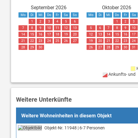
September 2026
Oktober 2026
Mo
Di
Mi
Do
Fr
Sa
So
Mo
Di
Mi
Do
Fr
Sa
1
2
3
4
5
6
1
2
3
7
8
9
10
11
12
13
5
6
7
8
9
10
14
15
16
17
18
19
20
12
13
14
15
16
17
21
22
23
24
25
26
27
19
20
21
22
23
24
28
29
30
26
27
28
29
30
31
Ankunfts- und
Weitere Unterkünfte
Weitere Wohneinheiten in diesem Objekt
Objekt-Nr. 11948 | 6-7 Personen