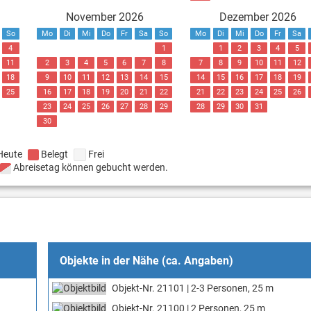
November 2026
Dezember 2026
So
Mo
Di
Mi
Do
Fr
Sa
So
Mo
Di
Mi
Do
Fr
Sa
4
1
1
2
3
4
5
11
2
3
4
5
6
7
8
7
8
9
10
11
12
18
9
10
11
12
13
14
15
14
15
16
17
18
19
25
16
17
18
19
20
21
22
21
22
23
24
25
26
23
24
25
26
27
28
29
28
29
30
31
30
Heute
Belegt
Frei
Abreisetag können gebucht werden.
Objekte in der Nähe (ca. Angaben)
Objekt-Nr. 21101 | 2-3 Personen, 25 m
Objekt-Nr. 21100 | 2 Personen, 25 m