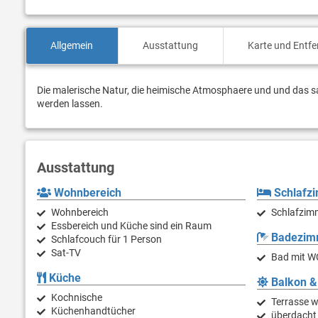
Allgemein
Ausstattung
Karte und Entf
Die malerische Natur, die heimische Atmosphaere und und das sa
werden lassen.
Ausstattung
Wohnbereich
Schlafz
Wohnbereich
Schlafzim
Essbereich und Küche sind ein Raum
Badezim
Schlafcouch für 1 Person
Sat-TV
Bad mit W
Küche
Balkon &
Kochnische
Terrasse w
Küchenhandtücher
überdacht