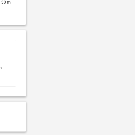
30 m
en