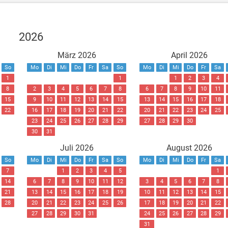
2026
März 2026
April 2026
So
Mo
Di
Mi
Do
Fr
Sa
So
Mo
Di
Mi
Do
Fr
Sa
1
1
1
2
3
4
8
2
3
4
5
6
7
8
6
7
8
9
10
11
15
9
10
11
12
13
14
15
13
14
15
16
17
18
22
16
17
18
19
20
21
22
20
21
22
23
24
25
23
24
25
26
27
28
29
27
28
29
30
30
31
Juli 2026
August 2026
So
Mo
Di
Mi
Do
Fr
Sa
So
Mo
Di
Mi
Do
Fr
Sa
7
1
2
3
4
5
1
14
6
7
8
9
10
11
12
3
4
5
6
7
8
21
13
14
15
16
17
18
19
10
11
12
13
14
15
28
20
21
22
23
24
25
26
17
18
19
20
21
22
27
28
29
30
31
24
25
26
27
28
29
31