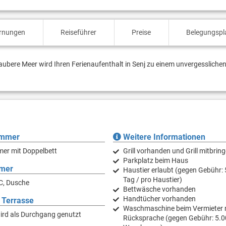
ernungen
Reiseführer
Preise
Belegungspl
ubere Meer wird Ihren Ferienaufenthalt in Senj zu einem unvergesslichen
immer
Weitere Informationen
mer mit Doppelbett
Grill vorhanden und Grill mitbrin
Parkplatz beim Haus
mer
Haustier erlaubt (gegen Gebühr: 
Tag / pro Haustier)
C, Dusche
Bettwäsche vorhanden
Handtücher vorhanden
 Terrasse
Waschmaschine beim Vermieter 
ird als Durchgang genutzt
Rücksprache (gegen Gebühr: 5.0