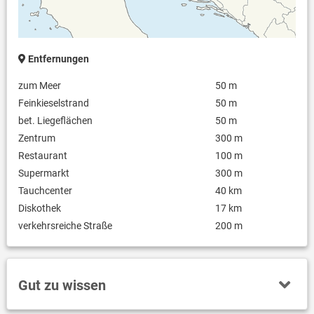
Entfernungen
zum Meer
50 m
Feinkieselstrand
50 m
bet. Liegeflächen
50 m
Zentrum
300 m
Restaurant
100 m
Supermarkt
300 m
Tauchcenter
40 km
Diskothek
17 km
verkehrsreiche Straße
200 m
Gut zu wissen